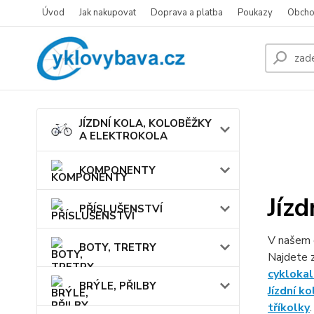
Úvod
Jak nakupovat
Doprava a platba
Poukazy
Obcho
JÍZDNÍ KOLA, KOLOBĚŽKY
A ELEKTROKOLA
KOMPONENTY
Jízd
PŘÍSLUŠENSTVÍ
V našem 
BOTY, TRETRY
Najdete 
cyklokal
BRÝLE, PŘILBY
Jízdní ko
tříkolky