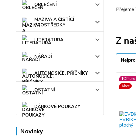
OBLEČENÍ
Přejeme V
MAZIVA A ČISTÍCÍ
PROSTŘEDKY
Z na
LITERATURA
NÁŘADÍ
Nejpro
AUTONOSIČE, PŘÍČNÍKY
TOP pro
Akce
OSTATNÍ
DÁRKOVÉ POUKAZY
Novinky