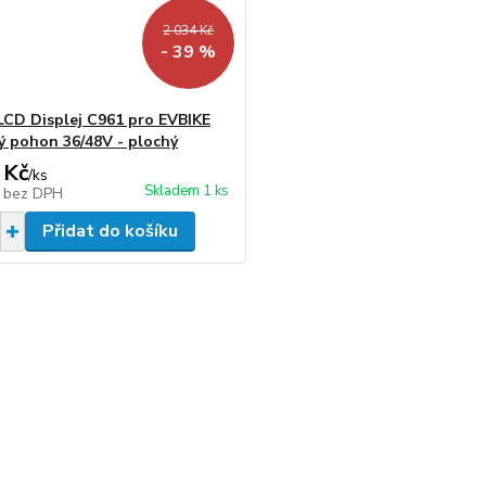
2 034 Kč
- 39 %
LCD Displej C961 pro EVBIKE
ý pohon 36/48V - plochý
 Kč
/
ks
Skladem 1 ks
č
bez DPH
Přidat do košíku