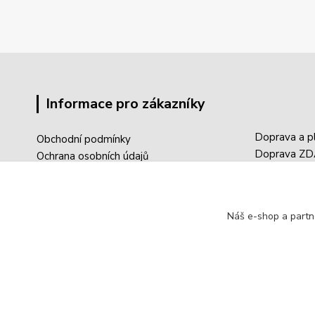
Informace pro zákazníky
Doprava a p
Obchodní podmínky
Doprava Z
Ochrana osobních údajů
Sledování tr
Reklamace
Aktuality
Registrace
Články / Blo
Přihlášení
Náš e-shop a partn