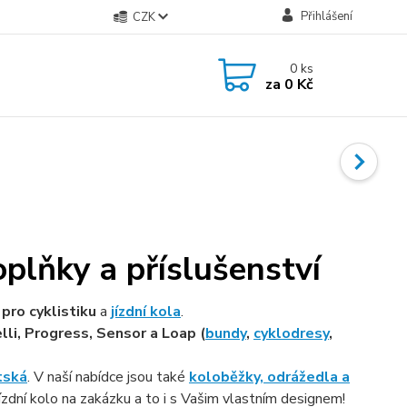
Přihlášení
CZK
0
ks
za
0 Kč
oplňky a příslušenství
pro cyklistiku
a
jízdní kola
.
lli, Progress, Sensor a Loap (
bundy
,
cyklodresy
,
tská
. V naší nabídce jsou také
koloběžky, odrážedla a
ízdní kolo na zakázku a to i s Vašim vlastním designem!