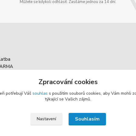
Můžete se kdykoli odhlásit. Zasíláme jednou za 14 dní.
latba
DARMA
asy balíku
Zpracování cookies
g
eři potřebují Váš
souhlas
s použitím souborů cookies, aby Vám mohli z
týkající se Vašich zájmů.
Souhlasím
Nastavení