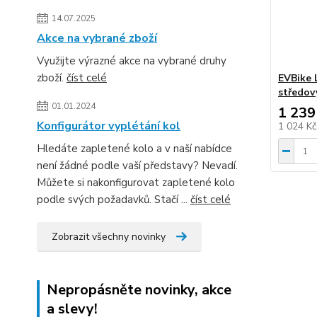
14.07.2025
Akce na vybrané zboží
Využijte výrazné akce na vybrané druhy
zboží.
číst celé
EVBike 
středov
01.01.2024
1 239
Konfigurátor vyplétání kol
1 024 K
Hledáte zapletené kolo a v naší nabídce
není žádné podle vaší představy? Nevadí.
Můžete si nakonfigurovat zapletené kolo
podle svých požadavků. Stačí ...
číst celé
Zobrazit všechny novinky
Nepropásněte novinky, akce
a slevy!