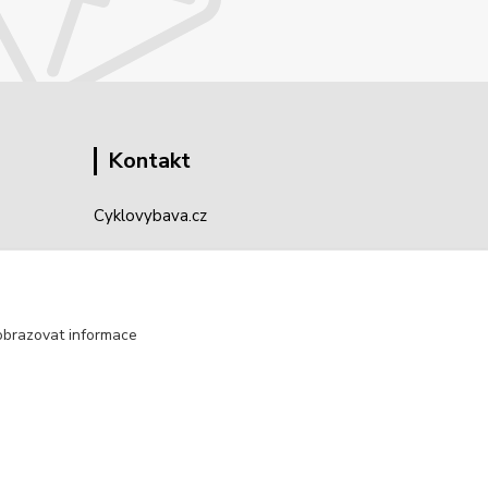
Kontakt
Cyklovybava.cz
Zákostelí 83
783 44 Náměšť na Hané
obrazovat informace
info@cyklovybava.cz