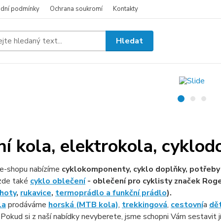
dní podmínky
Ochrana soukromí
Kontakty
Hledat
ní kola, elektrokola, cyklod
e-shopu nabízíme
cyklokomponenty, cyklo doplňky, potřeby 
zde také
cyklo oblečení
- oblečení pro cyklisty značek Roge
hoty
,
rukavice
,
termoprádlo a funkční prádlo
).
la
prodáváme
horská (MTB kola)
,
trekkingová
,
cestovní
a
dě
. Pokud si z naší nabídky nevyberete, jsme schopni Vám sestavit j