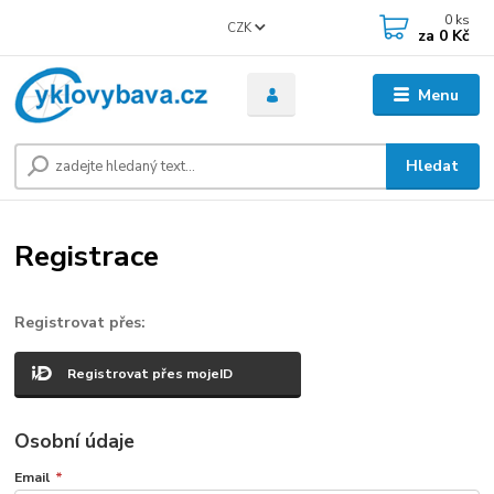
0
ks
CZK
za
0 Kč
Menu
Hledat
Registrace
Registrovat přes:
Registrovat přes mojeID
Osobní údaje
Email
*