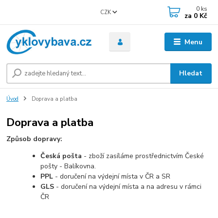
0
ks
CZK
za
0 Kč
Menu
Hledat
Úvod
Doprava a platba
Doprava a platba
Způsob dopravy:
Česká pošta
- zboží zasíláme prostřednictvím České
pošty - Balíkovna.
PPL
- doručení na výdejní místa v ČR a SR
GLS
- doručení na výdejní místa a na adresu v rámci
ČR