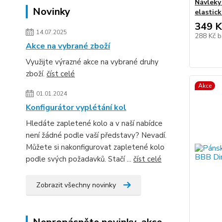
Návleky
Novinky
elastic
349 K
14.07.2025
288 Kč
b
Akce na vybrané zboží
Využijte výrazné akce na vybrané druhy
zboží.
číst celé
Akce
01.01.2024
Konfigurátor vyplétání kol
Hledáte zapletené kolo a v naší nabídce
není žádné podle vaší představy? Nevadí.
Můžete si nakonfigurovat zapletené kolo
podle svých požadavků. Stačí ...
číst celé
Zobrazit všechny novinky