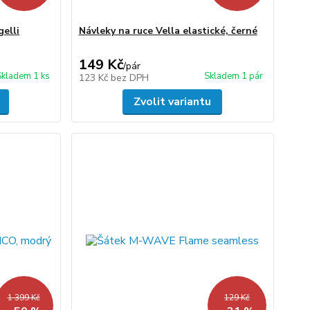
elli
Návleky na ruce Vella elastické, černé
149 Kč
/
pár
Skladem 1 ks
Skladem 1 pár
123 Kč
bez DPH
Zvolit variantu
1 399 Kč
129 Kč