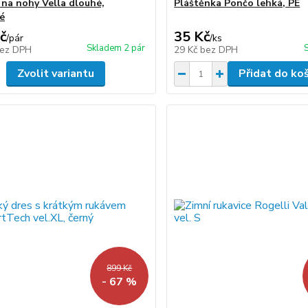
 na nohy Vella dlouhé,
Pláštěnka Pončo lehká, PE
ké
č
35 Kč
/
pár
/
ks
Skladem 2 pár
ez DPH
29 Kč
bez DPH
Zvolit variantu
Přidat do ko
899 Kč
- 67 %