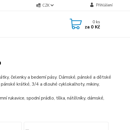
Přihlášení
CZK
0
ks
za
0 Kč
o
 šátky, čelenky a bederní pásy. Dámské, pánské a dětské
pánské krátké, 3/4 a dlouhé cyklokalhoty, mikiny,
í rukavice, spodní prádlo, tílka, nátělníky, dámské,