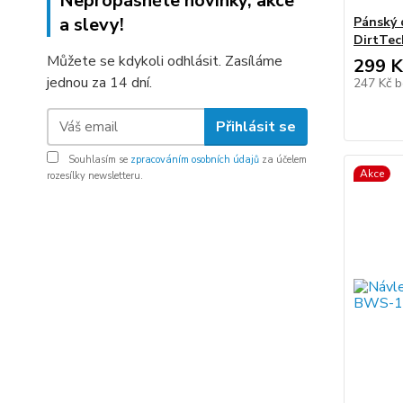
Nepropásněte novinky, akce
a slevy!
Pánský 
DirtTec
Můžete se kdykoli odhlásit. Zasíláme
299 K
jednou za 14 dní.
247 Kč
b
Přihlásit se
Souhlasím se
zpracováním osobních údajů
za účelem
Akce
rozesílky newsletteru.