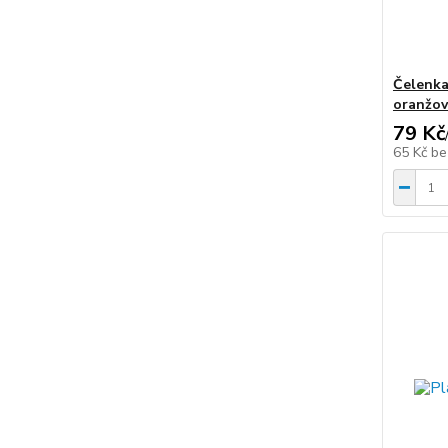
Čelenka
oranžo
79 Kč
65 Kč
be