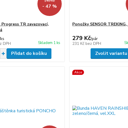
149 Kč
- 47 %
 Progress TR zavazovací,
Ponožky SENSOR TREKING, 
vá
279 Kč
/
ks
/
pár
Skladem 1 ks
Sk
z DPH
231 Kč
bez DPH
Přidat do košíku
Zvolit variantu
Akce