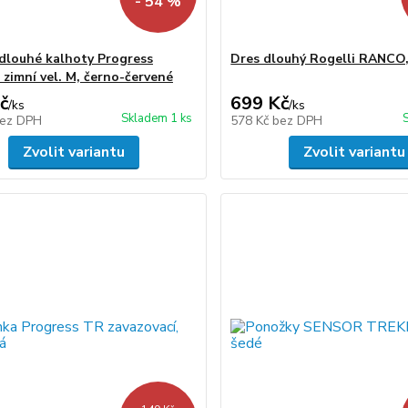
- 54 %
dlouhé kalhoty Progress
Dres dlouhý Rogelli RANCO
zimní vel. M, černo-červené
č
699 Kč
/
ks
/
ks
Skladem 1 ks
ez DPH
578 Kč
bez DPH
Zvolit variantu
Zvolit variantu