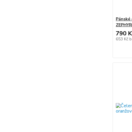
Pánské 
ZEPHYR 
790 K
653 Kč
b