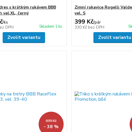
dres s krátkým rukávem BBB
Zimní rukavice Rogelli Valde
h vel.XL, černý
vel. S
č
399 Kč
/
ks
/
pár
Skladem 1 ks
Sk
ez DPH
330 Kč
bez DPH
Zvolit variantu
Zvolit variantu
699 Kč
- 38 %