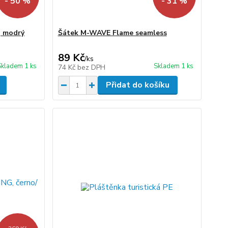
- 50 %
- 31 %
, modrý
Šátek M-WAVE Flame seamless
89 Kč
/
ks
Skladem 1 ks
Skladem 1 ks
74 Kč
bez DPH
Přidat do košíku