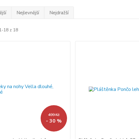
jší
Nejlevnější
Nejdražší
1-18 z 18
499 Kč
- 30 %