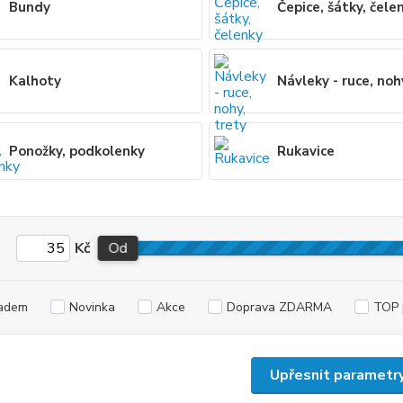
Bundy
Čepice, šátky, čele
Kalhoty
Návleky - ruce, noh
Ponožky, podkolenky
Rukavice
Kč
Od
adem
Novinka
Akce
Doprava ZDARMA
TOP 
Upřesnit parametr