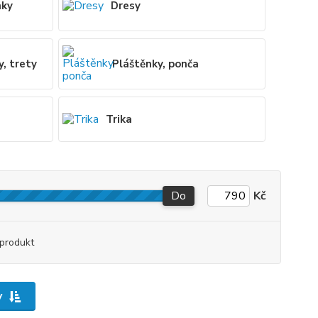
nky
Dresy
y, trety
Pláštěnky, ponča
Trika
Do
Kč
produkt
y