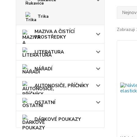
Nejnově
Trika
Zobrazuji 
MAZIVA A ČISTÍCÍ
PROSTŘEDKY
LITERATURA
NÁŘADÍ
AUTONOSIČE, PŘÍČNÍKY
OSTATNÍ
DÁRKOVÉ POUKAZY