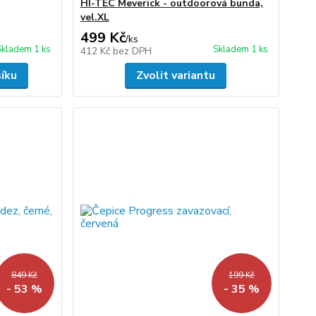
HI-TEC Meverick - outdoorová bunda,
vel.XL
499 Kč
/
ks
Skladem 1 ks
Skladem 1 ks
412 Kč
bez DPH
šíku
Zvolit variantu
849 Kč
199 Kč
- 53 %
- 35 %