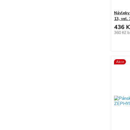
Návleky
13, vel.
436 K
360 Kč
b
Akce