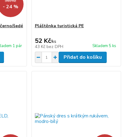
369 Kč
- 24 %
černo/šedé
Pláštěnka turistická PE
52 Kč
/
ks
ladem 1 pár
Skladem 5 ks
43 Kč
bez DPH
Přidat do košíku