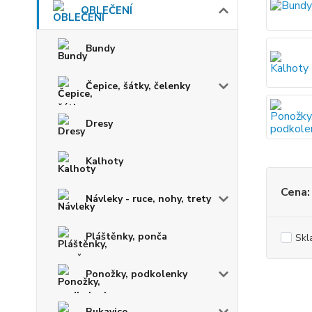
OBLEČENÍ
Bundy
Čepice, šátky, čelenky
Dresy
Kalhoty
Cena:
Návleky - ruce, nohy, trety
Pláštěnky, ponča
Skl
Ponožky, podkolenky
Rukavice