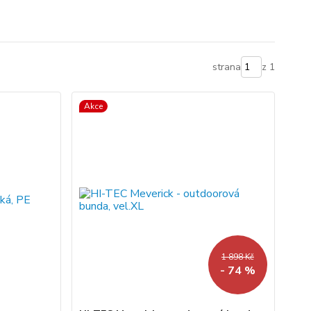
strana
z 1
Akce
1 898 Kč
- 74 %