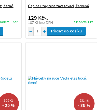
z, černé,
Čepice Progress zavazovací, červená
129 Kč
/
ks
ladem 1 pár
Skladem 1 ks
107 Kč
bez DPH
Přidat do košíku
399 Kč
231 Kč
- 25 %
- 35 %