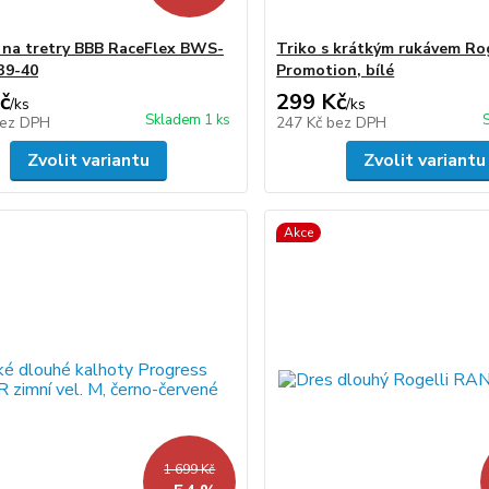
 na tretry BBB RaceFlex BWS-
Triko s krátkým rukávem Rog
 39-40
Promotion, bílé
č
299 Kč
/
ks
/
ks
Skladem 1 ks
ez DPH
247 Kč
bez DPH
Zvolit variantu
Zvolit variantu
Akce
1 699 Kč