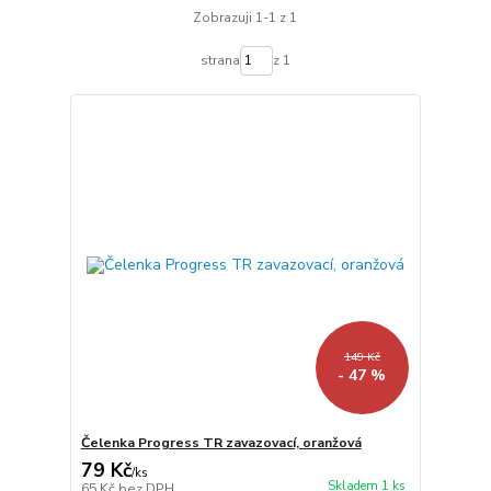
Zobrazuji 1-1 z 1
strana
z 1
149 Kč
- 47 %
Čelenka Progress TR zavazovací, oranžová
79 Kč
/
ks
Skladem 1 ks
65 Kč
bez DPH