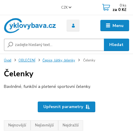
0
ks
CZK
za
0 Kč
Menu
Hledat
Úvod
OBLEČENÍ
Čepice, šátky, čelenky
Čelenky
Čelenky
Bavlněné, funkční a pletené sportovní čelenky.
Upřesnit parametry
Nejnovější
Nejlevnější
Nejdražší