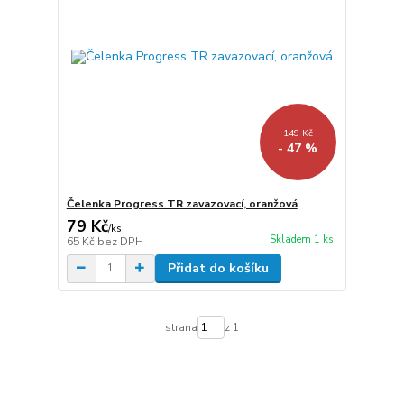
149 Kč
- 47 %
Čelenka Progress TR zavazovací, oranžová
79 Kč
/
ks
Skladem 1 ks
65 Kč
bez DPH
Přidat do košíku
strana
z 1