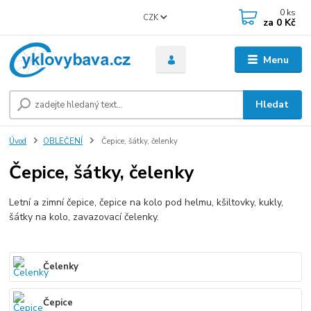
0
ks
CZK
za
0 Kč
Menu
Hledat
Úvod
OBLEČENÍ
Čepice, šátky, čelenky
Čepice, šátky, čelenky
Letní a zimní čepice, čepice na kolo pod helmu, kšiltovky, kukly,
šátky na kolo, zavazovací čelenky.
Čelenky
Čepice