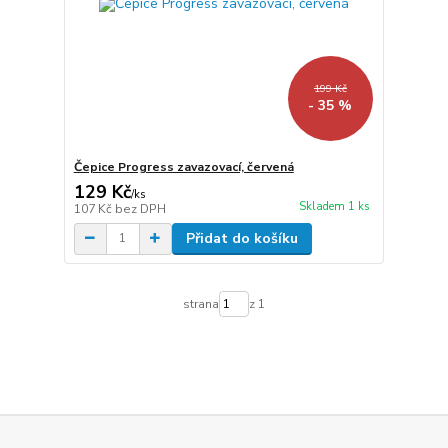
199 Kč
- 35 %
Čepice Progress zavazovací, červená
129 Kč
/
ks
Skladem 1 ks
107 Kč
bez DPH
Přidat do košíku
strana
z 1