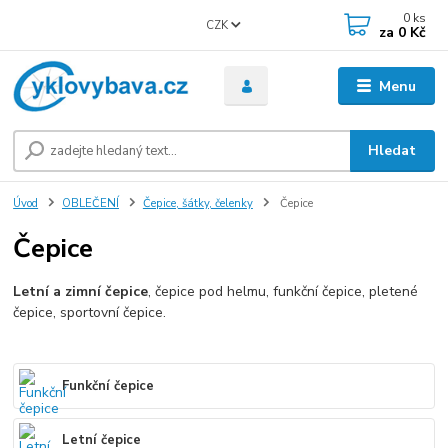
0
ks
CZK
za
0 Kč
Menu
Hledat
Úvod
OBLEČENÍ
Čepice, šátky, čelenky
Čepice
Čepice
Letní a zimní čepice
, čepice pod helmu, funkční čepice, pletené
čepice, sportovní čepice.
Funkční čepice
Letní čepice