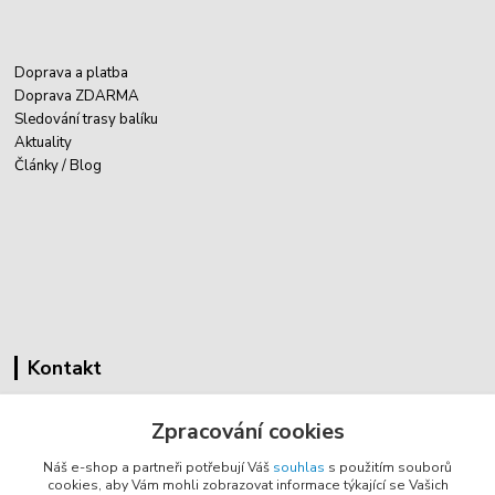
Doprava a platba
Doprava ZDARMA
Sledování trasy balíku
Aktuality
Články / Blog
Kontakt
Cyklovybava.cz
Zpracování cookies
Zákostelí 83
Náš e-shop a partneři potřebují Váš
souhlas
s použitím souborů
783 44 Náměšť na Hané
cookies, aby Vám mohli zobrazovat informace týkající se Vašich