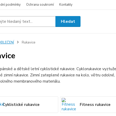
dní podmínky
Ochrana soukromí
Kontakty
Hledat
OBLEČENÍ
Rukavice
vice
ánské a dětské letní cyklistické rukavice. Cyklorukavice vyztužen
ké zimní rukavice. Zimní zateplené rukavice na kolo, větru odolné,
dolného membranového materiálu.
Cyklistické rukavice
Fitness rukavice