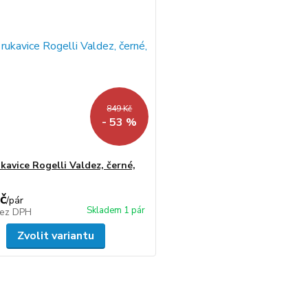
849 Kč
- 53 %
kavice Rogelli Valdez, černé,
č
/
pár
Skladem 1 pár
ez DPH
Zvolit variantu