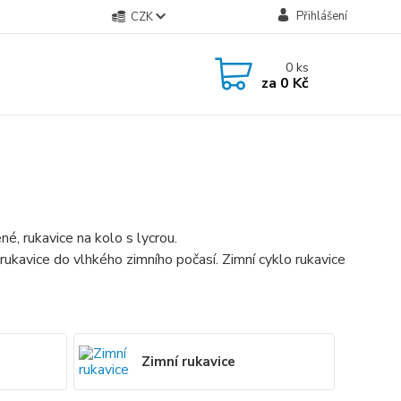
Přihlášení
CZK
0
ks
za
0 Kč
é, rukavice na kolo s lycrou.
 rukavice do vlhkého zimního počasí. Zimní cyklo rukavice
Zimní rukavice