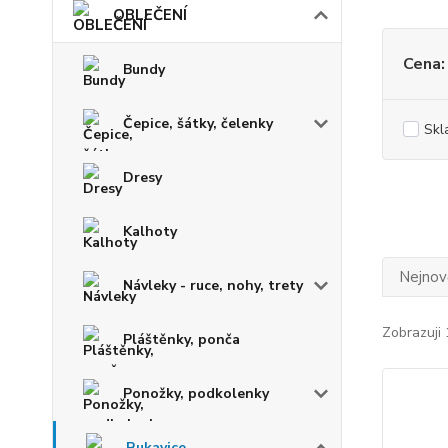
OBLEČENÍ
Cena:
Bundy
Čepice, šátky, čelenky
Skl
Dresy
Kalhoty
Nejnově
Návleky - ruce, nohy, trety
Zobrazuji 
Pláštěnky, ponča
Ponožky, podkolenky
Rukavice