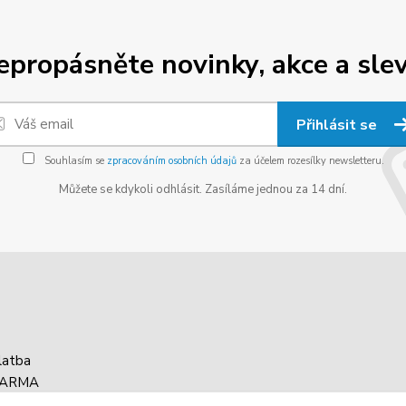
epropásněte novinky, akce a slev
Přihlásit se
Souhlasím se
zpracováním osobních údajů
za účelem rozesílky newsletteru.
Můžete se kdykoli odhlásit. Zasíláme jednou za 14 dní.
latba
DARMA
asy balíku