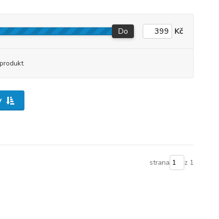
Do
Kč
produkt
y
strana
z 1