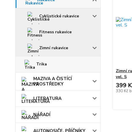
Cyklistické rukavice
Fitness rukavice
Zimní rukavice
Trika
Zimní ru
vel. S
MAZIVA A ČISTÍCÍ
PROSTŘEDKY
399 K
330 Kč
b
LITERATURA
NÁŘADÍ
AUTONOSIČE, PŘÍČNÍKY