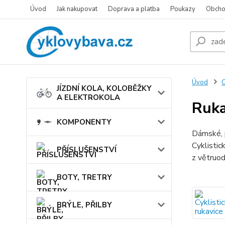
Úvod
Jak nakupovat
Doprava a platba
Poukazy
Obcho
Úvod
JÍZDNÍ KOLA, KOLOBĚŽKY
A ELEKTROKOLA
Ruka
KOMPONENTY
Dámské, p
Cyklistic
PŘÍSLUŠENSTVÍ
z větruo
BOTY, TRETRY
BRÝLE, PŘILBY