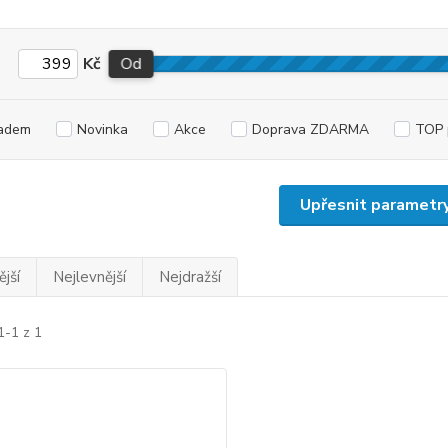
Kč
Od
adem
Novinka
Akce
Doprava ZDARMA
TOP 
Upřesnit parametr
jší
Nejlevnější
Nejdražší
1-1 z 1