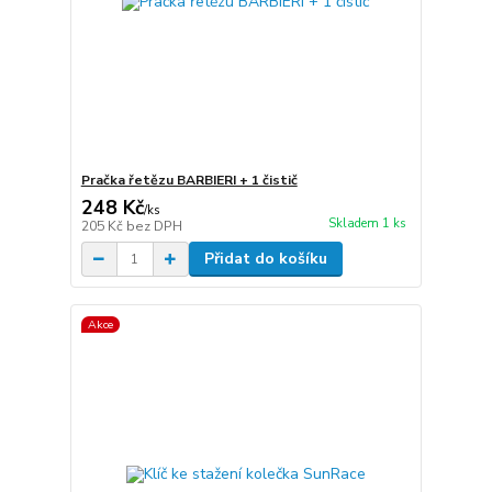
Pračka řetězu BARBIERI + 1 čistič
248 Kč
/
ks
Skladem 1 ks
205 Kč
bez DPH
Přidat do košíku
Akce