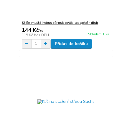
Klíče multi imbus+šroubovák+adaptér disk
144 Kč
/
ks
Skladem 1 ks
119 Kč
bez DPH
Přidat do košíku