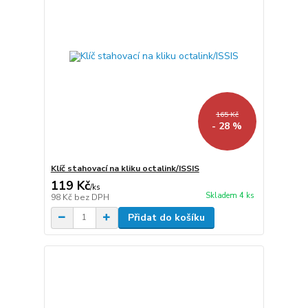
165 Kč
- 28 %
Klíč stahovací na kliku octalink/ISSIS
119 Kč
/
ks
Skladem 4 ks
98 Kč
bez DPH
Přidat do košíku