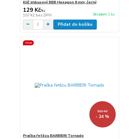
Klíč imbusový BBB Hexagon 8 mm, černý
129 Kč
/
ks
Skladem 1 ks
107 Kč
bez DPH
Přidat do košíku
Akce
522 Kč
- 24 %
Pračka řetězu BARBIERI Tornado