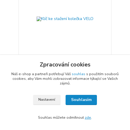
Zpracování cookies
Klíč ke stažení kolečka VELO
95 Kč
Náš e-shop a partneři potřebují Váš
souhlas
s použitím souborů
/
ks
Skladem 1 ks
79 Kč
bez DPH
cookies, aby Vám mohli zobrazovat informace týkající se Vašich
zájmů.
Přidat do košíku
Souhlasím
Nastavení
Souhlas můžete odmítnout
zde
.