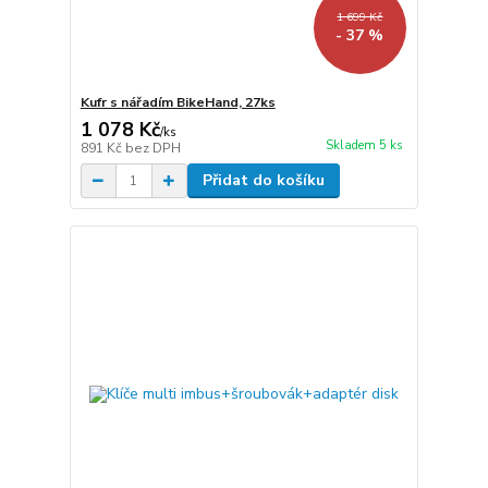
1 699 Kč
- 37 %
Kufr s nářadím BikeHand, 27ks
1 078 Kč
/
ks
Skladem 5 ks
891 Kč
bez DPH
Přidat do košíku