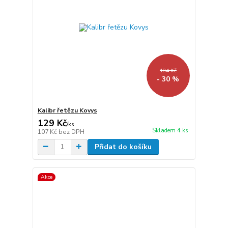
184 Kč
- 30 %
Kalibr řetězu Kovys
129 Kč
/
ks
Skladem 4 ks
107 Kč
bez DPH
Přidat do košíku
Akce