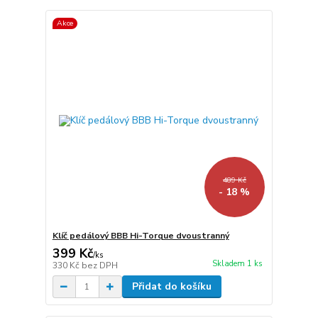
Akce
489 Kč
- 18 %
Klíč pedálový BBB Hi-Torque dvoustranný
399 Kč
/
ks
Skladem 1 ks
330 Kč
bez DPH
Přidat do košíku