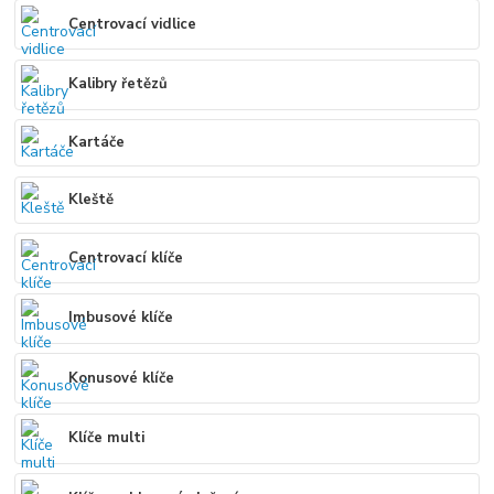
Centrovací vidlice
Kalibry řetězů
Kartáče
Kleště
Centrovací klíče
Imbusové klíče
Konusové klíče
Klíče multi