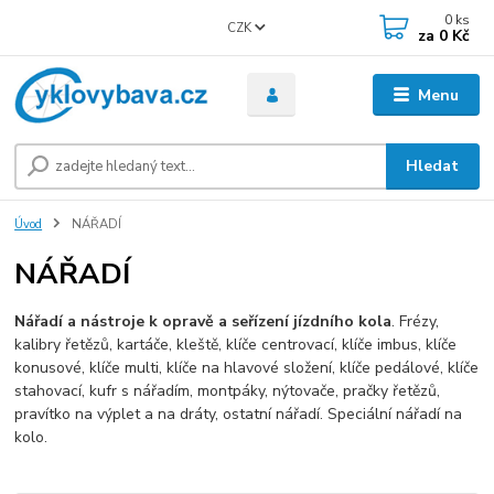
0
ks
CZK
za
0 Kč
Menu
Hledat
Úvod
NÁŘADÍ
NÁŘADÍ
Nářadí a nástroje k opravě a seřízení jízdního kola
. Frézy,
kalibry řetězů, kartáče, kleště, klíče centrovací, klíče imbus, klíče
konusové, klíče multi, klíče na hlavové složení, klíče pedálové, klíče
stahovací, kufr s nářadím, montpáky, nýtovače, pračky řetězů,
pravítko na výplet a na dráty, ostatní nářadí. Speciální nářadí na
kolo.