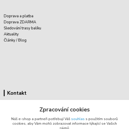
Doprava a platba
Doprava ZDARMA
Sledování trasy balíku
Aktuality
Články / Blog
Kontakt
Cyklovybava.cz
Zpracování cookies
Zákostelí 83
Náš e-shop a partneři potřebují Váš
souhlas
s použitím souborů
783 44 Náměšť na Hané
cookies, aby Vám mohli zobrazovat informace týkající se Vašich
zájmů.