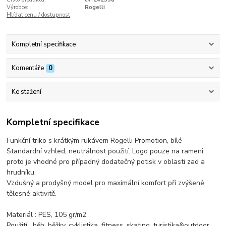
Výrobce:
Rogelli
Hlídat cenu / dostupnost
Kompletní specifikace
Komentáře
0
Ke stažení
Kompletní specifikace
Funkční triko s krátkým rukávem Rogelli Promotion, bílé
Standardní vzhled, neutrálnost použití. Logo pouze na rameni,
proto je vhodné pro případný dodatečný potisk v oblasti zad a
hrudníku.
Vzdušný a prodyšný model pro maximální komfort při zvýšené
tělesné aktivitě.
Materiál : PES, 105 gr/m2
Použití : běh, běžky, cyklistika, fitness, skating, turistika&outdoor,