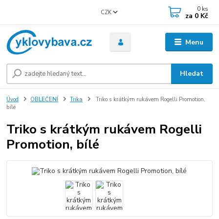
0
ks
CZK
za
0 Kč
Menu
Hledat
Úvod
OBLEČENÍ
Trika
Triko s krátkým rukávem Rogelli Promotion,
bílé
Triko s krátkým rukávem Rogelli
Promotion, bílé