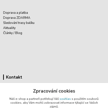
Doprava a platba
Doprava ZDARMA
Sledování trasy balíku
Aktuality
Články / Blog
Kontakt
Cyklovybava.cz
Zpracování cookies
Zákostelí 83
Náš e-shop a partneři potřebují Váš
souhlas
s použitím souborů
783 44 Náměšť na Hané
cookies, aby Vám mohli zobrazovat informace týkající se Vašich
zájmů.