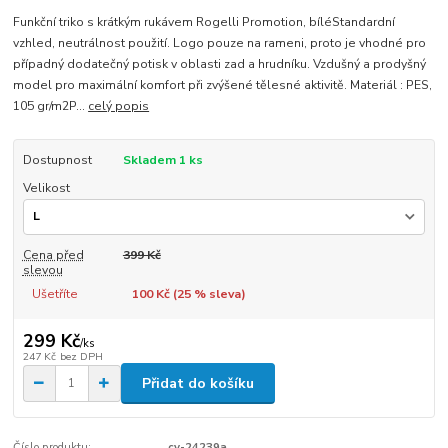
Funkční triko s krátkým rukávem Rogelli Promotion, bíléStandardní
vzhled, neutrálnost použití. Logo pouze na rameni, proto je vhodné pro
případný dodatečný potisk v oblasti zad a hrudníku. Vzdušný a prodyšný
model pro maximální komfort při zvýšené tělesné aktivitě. Materiál : PES,
105 gr/m2P...
celý popis
Dostupnost
Skladem 1 ks
Velikost
Cena před
399 Kč
slevou
Ušetříte
100 Kč (
25
% sleva)
299 Kč
/
ks
247 Kč
bez DPH
Přidat do košíku
Číslo produktu:
cv-24239a