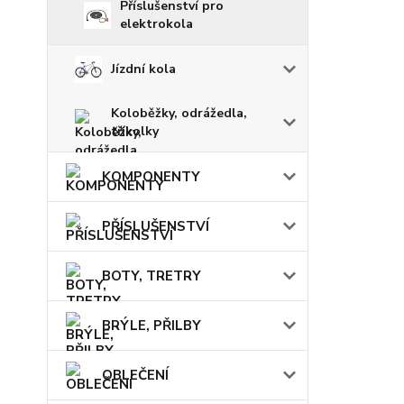
Příslušenství pro
elektrokola
Jízdní kola
Koloběžky, odrážedla,
tříkolky
KOMPONENTY
PŘÍSLUŠENSTVÍ
BOTY, TRETRY
BRÝLE, PŘILBY
OBLEČENÍ