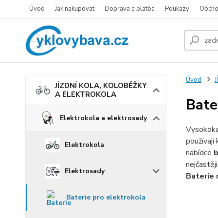
Úvod
Jak nakupovat
Doprava a platba
Poukazy
Obcho
Úvod
JÍZDNÍ KOLA, KOLOBĚŽKY
A ELEKTROKOLA
Bate
Elektrokola a elektrosady
Vysokoka
používají
Elektrokola
nabídce
b
nejčastěj
Elektrosady
Baterie 
Baterie pro elektrokola