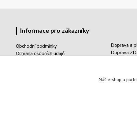
Informace pro zákazníky
Doprava a p
Obchodní podmínky
Doprava Z
Ochrana osobních údajů
Sledování tr
Reklamace
Aktuality
Registrace
Články / Blo
Přihlášení
Náš e-shop a partn