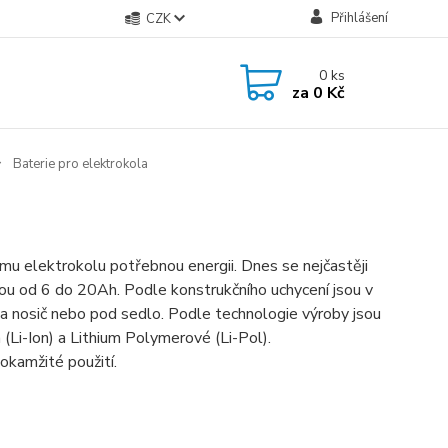
Přihlášení
CZK
0
ks
za
0 Kč
Baterie pro elektrokola
mu elektrokolu potřebnou energii. Dnes se nejčastěji
tou od 6 do 20Ah. Podle konstrukčního uchycení jsou v
 na nosič nebo pod sedlo. Podle technologie výroby jsou
 (Li-Ion) a Lithium Polymerové (Li-Pol).
kamžité použití.