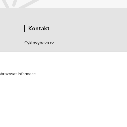
Kontakt
Cyklovybava.cz
Zákostelí 83
783 44 Náměšť na Hané
obrazovat informace
info@cyklovybava.cz
Vytvořeno na
Eshop-rychle.cz