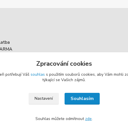
latba
DARMA
asy balíku
Zpracování cookies
g
eři potřebují Váš
souhlas
s použitím souborů cookies, aby Vám mohli z
týkající se Vašich zájmů.
Souhlasím
Nastavení
Souhlas můžete odmítnout
zde
.