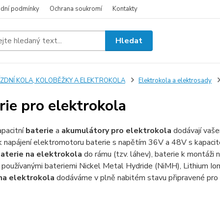
dní podmínky
Ochrana soukromí
Kontakty
Hledat
JÍZDNÍ KOLA, KOLOBĚŽKY A ELEKTROKOLA
Elektrokola a elektrosady
rie pro elektrokola
pacitní
baterie
a
akumulátory pro elektrokola
dodávají vaše
 k napájení elektromotoru baterie s napětím 36V a 48V s kapaci
aterie na elektrokola
do rámu (tzv. láhev), baterie k montáži
i používanými bateriemi Nickel Metal Hydride (NiMH), Lithium Ion
na elektrokola
dodáváme v plně nabitém stavu připravené pro o