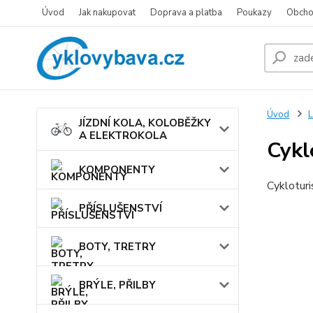
Úvod
Jak nakupovat
Doprava a platba
Poukazy
Obcho
Úvod
JÍZDNÍ KOLA, KOLOBĚŽKY
A ELEKTROKOLA
Cykl
KOMPONENTY
Cykloturi
PŘÍSLUŠENSTVÍ
BOTY, TRETRY
BRÝLE, PŘILBY