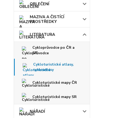
OBLEČENÍ
MAZIVA A ČISTÍCÍ
PROSTŘEDKY
LITERATURA
Cykloprůvodce po ČR a
SR
Cykloturistické atlasy,
cykloatlasy
Cykloturistické mapy ČR
Cykloturistické mapy SR
NÁŘADÍ