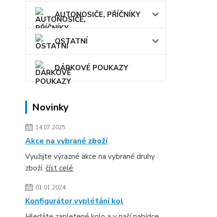
AUTONOSIČE, PŘÍČNÍKY
OSTATNÍ
DÁRKOVÉ POUKAZY
Novinky
14.07.2025
Akce na vybrané zboží
Využijte výrazné akce na vybrané druhy
zboží.
číst celé
01.01.2024
Konfigurátor vyplétání kol
Hledáte zapletené kolo a v naší nabídce