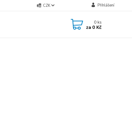
Přihlášení
CZK
0
ks
za
0 Kč