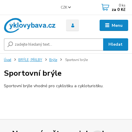
0
ks
CZK
za
0 Kč
Menu
Hledat
Úvod
BRÝLE, PŘILBY
Brýle
Sportovní brýle
Sportovní brýle
Sportovní brýle vhodné pro cyklistiku a cykloturistiku.