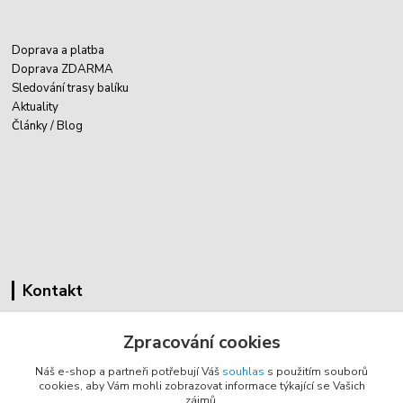
Doprava a platba
Doprava ZDARMA
Sledování trasy balíku
Aktuality
Články / Blog
Kontakt
Cyklovybava.cz
Zpracování cookies
Zákostelí 83
Náš e-shop a partneři potřebují Váš
souhlas
s použitím souborů
783 44 Náměšť na Hané
cookies, aby Vám mohli zobrazovat informace týkající se Vašich
zájmů.