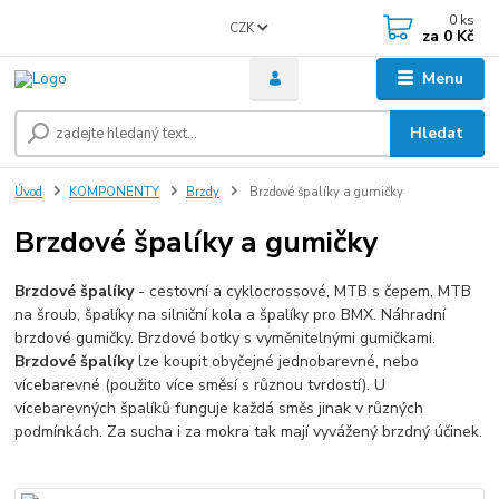
0
ks
CZK
za
0 Kč
Menu
Hledat
Úvod
KOMPONENTY
Brzdy
Brzdové špalíky a gumičky
Brzdové špalíky a gumičky
Brzdové špalíky
- cestovní a cyklocrossové, MTB s čepem, MTB
na šroub, špalíky na silniční kola a špalíky pro BMX. Náhradní
brzdové gumičky. Brzdové botky s vyměnitelnými gumičkami.
Brzdové špalíky
lze koupit obyčejné jednobarevné, nebo
vícebarevné (použito více směsí s různou tvrdostí). U
vícebarevných špalíků funguje každá směs jinak v různých
podmínkách. Za sucha i za mokra tak mají vyvážený brzdný účinek.