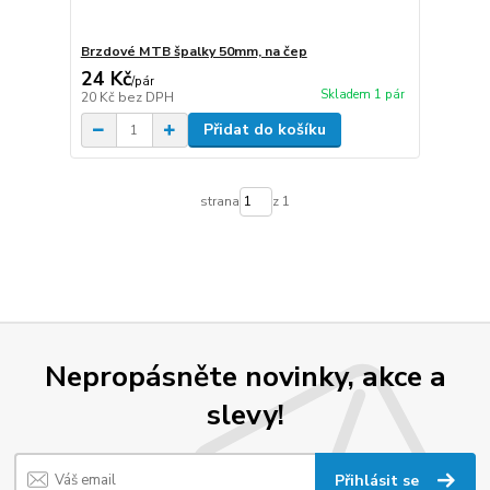
Brzdové MTB špalky 50mm, na čep
24 Kč
/
pár
Skladem 1 pár
20 Kč
bez DPH
Přidat do košíku
strana
z 1
Nepropásněte novinky, akce a
slevy!
Přihlásit se