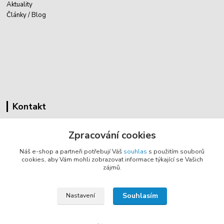
Aktuality
Články / Blog
Kontakt
Cyklovybava.cz
Zpracování cookies
Zákostelí 83
Náš e-shop a partneři potřebují Váš
souhlas
s použitím souborů
783 44 Náměšť na Hané
cookies, aby Vám mohli zobrazovat informace týkající se Vašich
zájmů.
info@cyklovybava.cz
Souhlasím
Nastavení