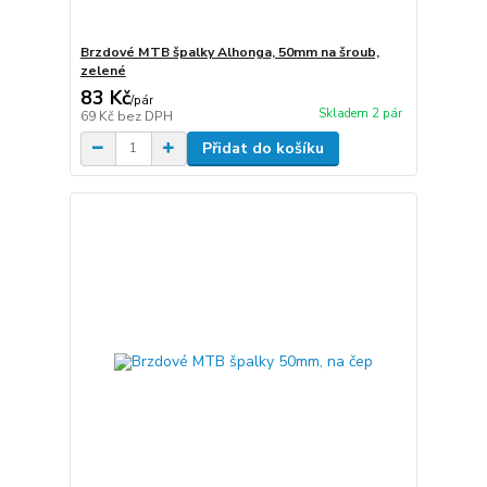
Brzdové MTB špalky Alhonga, 50mm na šroub,
zelené
83 Kč
/
pár
Skladem 2 pár
69 Kč
bez DPH
Přidat do košíku