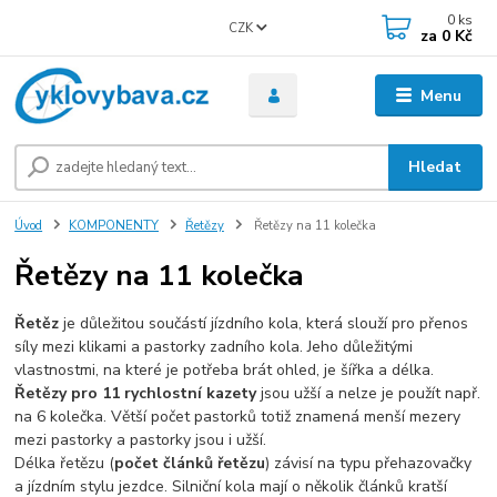
0
ks
CZK
za
0 Kč
Menu
Hledat
Úvod
KOMPONENTY
Řetězy
Řetězy na 11 kolečka
Řetězy na 11 kolečka
Řetěz
je důležitou součástí jízdního kola, která slouží pro přenos
síly mezi klikami a pastorky zadního kola. Jeho důležitými
vlastnostmi, na které je potřeba brát ohled, je šířka a délka.
Řetězy pro 11 rychlostní kazety
jsou užší a nelze je použít např.
na 6 kolečka. Větší počet pastorků totiž znamená menší mezery
mezi pastorky a pastorky jsou i užší.
Délka řetězu (
počet článků řetězu
) závisí na typu přehazovačky
a jízdním stylu jezdce. Silniční kola mají o několik článků kratší