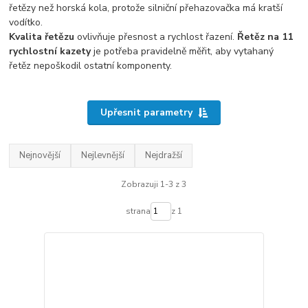
řetězy než horská kola, protože silniční přehazovačka má kratší
vodítko.
Kvalita řetězu
ovlivňuje přesnost a rychlost řazení.
Řetěz na 11
rychlostní kazety
je potřeba pravidelně měřit, aby vytahaný
řetěz nepoškodil ostatní komponenty.
Upřesnit parametry
Nejnovější
Nejlevnější
Nejdražší
Zobrazuji 1-3 z 3
strana
z 1