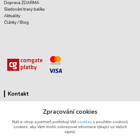
Doprava ZDARMA
Sledování trasy balíku
Aktuality
Články / Blog
Kontakt
Cyklovybava.cz
Zpracování cookies
Zákostelí 83
Náš e-shop a partneři potřebují Váš
souhlas
s použitím souborů
783 44 Náměšť na Hané
cookies, aby Vám mohli zobrazovat informace týkající se Vašich
zájmů.
info@cyklovybava.cz