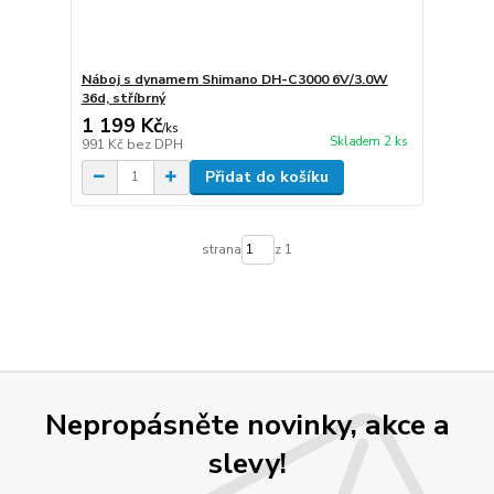
Náboj s dynamem Shimano DH-C3000 6V/3.0W
36d, stříbrný
1 199 Kč
/
ks
Skladem 2 ks
991 Kč
bez DPH
Přidat do košíku
strana
z 1
Nepropásněte novinky, akce a
slevy!