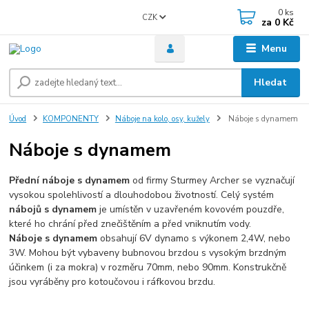
0
ks
CZK
za
0 Kč
Menu
Hledat
Úvod
KOMPONENTY
Náboje na kolo, osy, kužely
Náboje s dynamem
Náboje s dynamem
Přední náboje s dynamem
od firmy Sturmey Archer se vyznačují
vysokou spolehlivostí a dlouhodobou životností. Celý systém
nábojů s dynamem
je umístěn v uzavřeném kovovém pouzdře,
které ho chrání před znečištěním a před vniknutím vody.
Náboje s dynamem
obsahují 6V dynamo s výkonem 2,4W, nebo
3W. Mohou být vybaveny bubnovou brzdou s vysokým brzdným
účinkem (i za mokra) v rozměru 70mm, nebo 90mm. Konstrukčně
jsou vyráběny pro kotoučovou i ráfkovou brzdu.