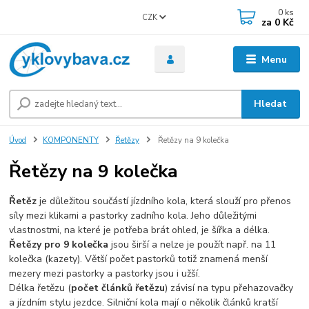
0
ks
CZK
za
0 Kč
Menu
Hledat
Úvod
KOMPONENTY
Řetězy
Řetězy na 9 kolečka
Řetězy na 9 kolečka
Řetěz
je důležitou součástí jízdního kola, která slouží pro přenos
síly mezi klikami a pastorky zadního kola. Jeho důležitými
vlastnostmi, na které je potřeba brát ohled, je šířka a délka.
Řetězy pro 9 kolečka
jsou širší a nelze je použít např. na 11
kolečka (kazety). Větší počet pastorků totiž znamená menší
mezery mezi pastorky a pastorky jsou i užší.
Délka řetězu (
počet článků řetězu
) závisí na typu přehazovačky
a jízdním stylu jezdce. Silniční kola mají o několik článků kratší