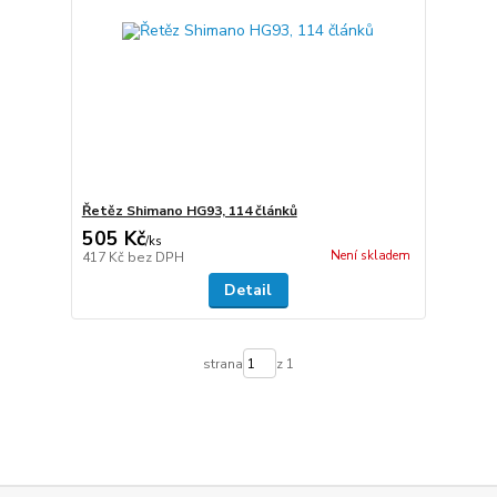
Řetěz Shimano HG93, 114 článků
505 Kč
/
ks
Není skladem
417 Kč
bez DPH
Detail
strana
z 1