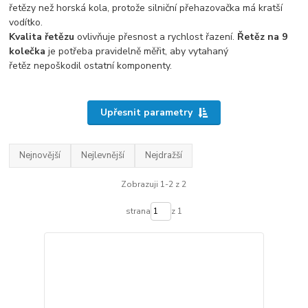
řetězy než horská kola, protože silniční přehazovačka má kratší
vodítko.
Kvalita řetězu
ovlivňuje přesnost a rychlost řazení.
Řetěz na 9
kolečka
je potřeba pravidelně měřit, aby vytahaný
řetěz nepoškodil ostatní komponenty.
Upřesnit parametry
Nejnovější
Nejlevnější
Nejdražší
Zobrazuji 1-2 z 2
strana
z 1