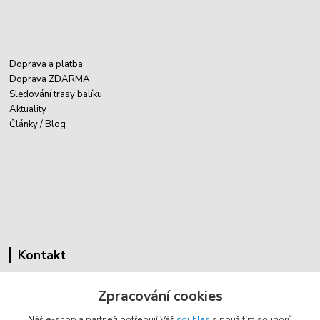
Doprava a platba
Doprava ZDARMA
Sledování trasy balíku
Aktuality
Články / Blog
Kontakt
Cyklovybava.cz
Zpracování cookies
Zákostelí 83
Náš e-shop a partneři potřebují Váš
souhlas
s použitím souborů