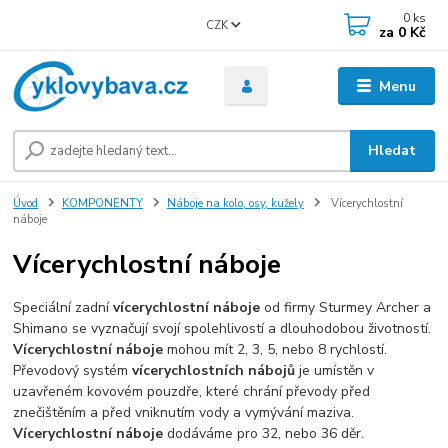
0
ks
CZK
za
0 Kč
Menu
Hledat
Úvod
KOMPONENTY
Náboje na kolo, osy, kužely
Vícerychlostní
náboje
Vícerychlostní náboje
Speciální zadní
vícerychlostní náboje
od firmy Sturmey Archer a
Shimano se vyznačují svojí spolehlivostí a dlouhodobou životností.
Vícerychlostní náboje
mohou mít 2, 3, 5, nebo 8 rychlostí.
Převodový systém
vícerychlostních nábojů
je umístěn v
uzavřeném kovovém pouzdře, které chrání převody před
znečištěním a před vniknutím vody a vymývání maziva.
Vícerychlostní náboje
dodáváme pro 32, nebo 36 děr.