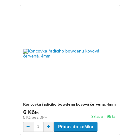
Koncovka řadícího bowdenu kovová červená, 4mm
6 Kč
/
ks
Skladem 96 ks
5 Kč
bez DPH
Přidat do košíku