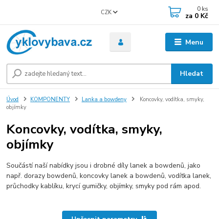
0
ks
CZK
za
0 Kč
Menu
Hledat
Úvod
KOMPONENTY
Lanka a bowdeny
Koncovky, vodítka, smyky,
objímky
Koncovky, vodítka, smyky,
objímky
Součástí naší nabídky jsou i drobné díly lanek a bowdenů, jako
např. dorazy bowdenů, koncovky lanek a bowdenů, vodítka lanek,
průchodky kablíku, krycí gumičky, objímky, smyky pod rám apod.