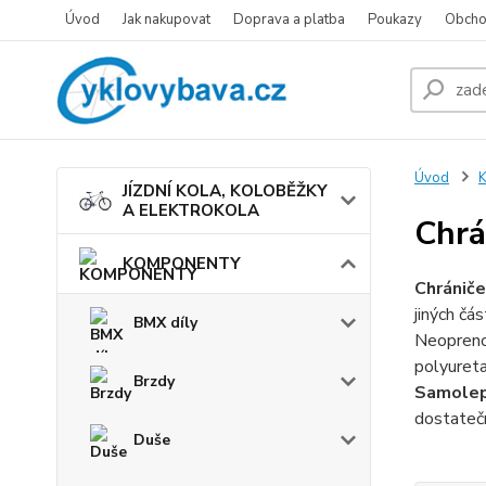
Úvod
Jak nakupovat
Doprava a platba
Poukazy
Obcho
Úvod
JÍZDNÍ KOLA, KOLOBĚŽKY
A ELEKTROKOLA
Chrá
KOMPONENTY
Chrániče
jiných část
BMX díly
Neopren
polyureta
Brzdy
Samolep
dostatečn
Duše