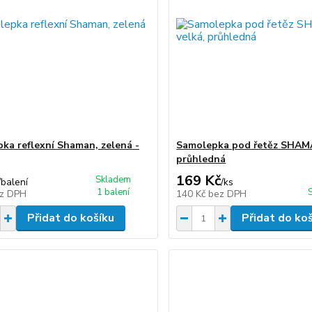
ka reflexní Shaman, zelená -
Samolepka pod řetěz SHAMA
průhledná
169 Kč
Skladem
/
balení
/
ks
1 balení
z DPH
140 Kč
bez DPH
Přidat do košíku
Přidat do ko