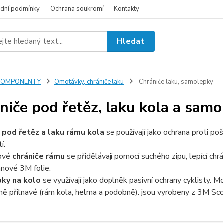
dní podmínky
Ochrana soukromí
Kontakty
Hledat
KOMPONENTY
Omotávky, chrániče laku
Chrániče laku, samolepky
niče pod řetěz, laku kola a sam
 pod řetěz a laku rámu kola
se používají jako ochrana proti po
í.
ové
chrániče rámu
se přidělávají pomocí suchého zipu, lepící chr
nové 3M folie.
ky na kolo
se využívají jako doplněk pasivní ochrany cyklisty. M
ě přilnavé (rám kola, helma a podobně). jsou vyrobeny z 3M Scot