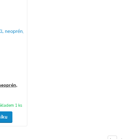
neoprén,
Skladem 1 ks
šíku