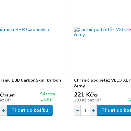
 rámu BBB CarbonSkin, karbon
Chránič pod řetěz VELO XL 
černý
č
221 Kč
Skladem
/
balení
/
ks
1 balení
ez DPH
183 Kč
bez DPH
Přidat do košíku
Přidat do ko