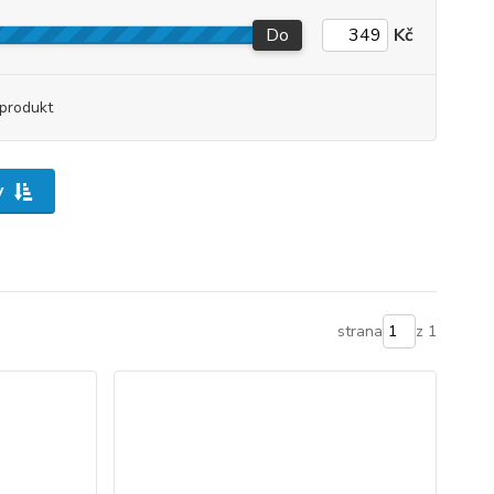
Do
Kč
produkt
y
strana
z 1