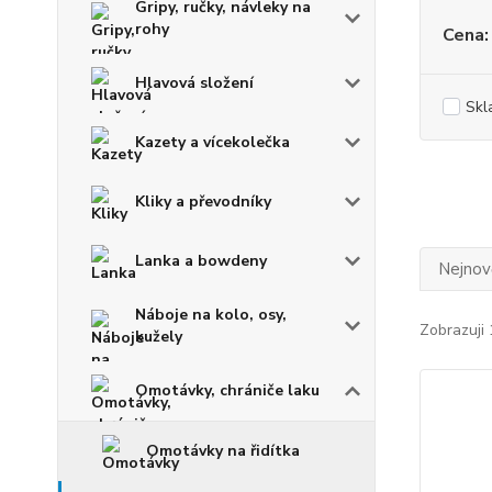
Gripy, ručky, návleky na
rohy
Cena:
Hlavová složení
Skl
Kazety a vícekolečka
Kliky a převodníky
Lanka a bowdeny
Nejnově
Náboje na kolo, osy,
Zobrazuji 
kužely
Omotávky, chrániče laku
Omotávky na řidítka