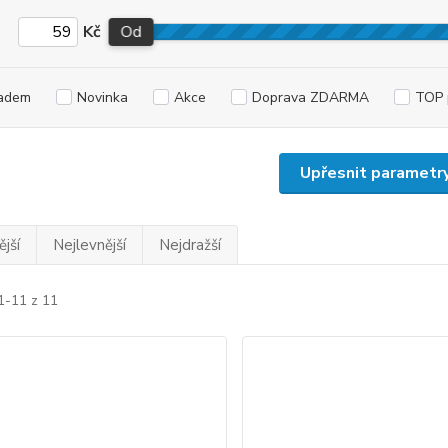
Kč
Od
adem
Novinka
Akce
Doprava ZDARMA
TOP 
Upřesnit parametr
jší
Nejlevnější
Nejdražší
1-11 z 11