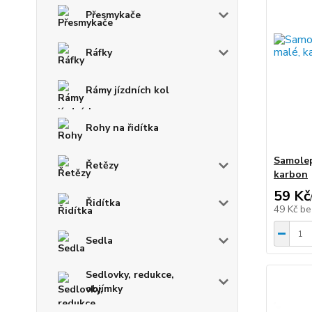
Přesmykače
Ráfky
Rámy jízdních kol
Rohy na řidítka
Samolep
Řetězy
karbon
59 Kč
Řidítka
49 Kč
be
Sedla
Sedlovky, redukce,
objímky