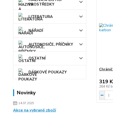
PROSTŘEDKY
LITERATURA
NÁŘADÍ
AUTONOSIČE, PŘÍČNÍKY
OSTATNÍ
Chránič
DÁRKOVÉ POUKAZY
319 K
264 Kč
b
Novinky
14.07.2025
Akce na vybrané zboží