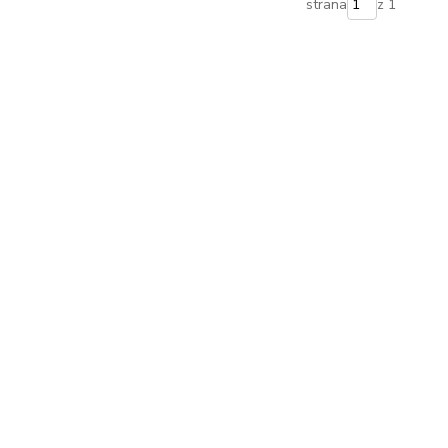
strana
z 1