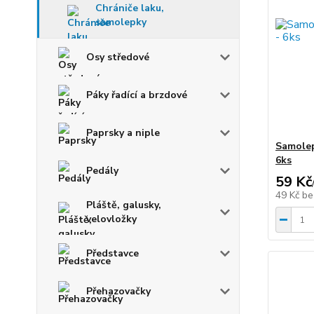
Chrániče laku,
samolepky
Osy středové
Páky řadící a brzdové
Paprsky a niple
Samolep
6ks
Pedály
59 Kč
49 Kč
be
Pláště, galusky,
velovložky
Představce
Přehazovačky