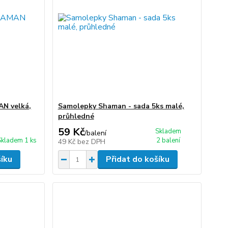
N velká,
Samolepky Shaman - sada 5ks malé,
průhledné
59 Kč
Skladem
/
balení
Skladem 1 ks
2 balení
49 Kč
bez DPH
šíku
Přidat do košíku