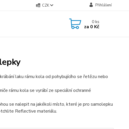
Přihlášení
CZK
0
ks
za
0 Kč
olepky
škrábání laku rámu kola od pohybujícího se řetězu nebo
ániče rámu kola se vyrábí ze speciální ochranné
ohou se nalepit na jakékoli místo, které je pro samolepku
chlite Reflective materiálu.