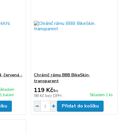
, červená -
Chránič rámu BBB BikeSkin,
transparent
119 Kč
Skladem
/
ks
1 balení
Skladem 1 ks
98 Kč
bez DPH
šíku
Přidat do košíku