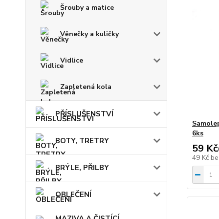
Šrouby a matice
Věnečky a kuličky
Vidlice
Zapletená kola
PŘÍSLUŠENSTVÍ
Samolep
6ks
BOTY, TRETRY
59 Kč
49 Kč
be
BRÝLE, PŘILBY
OBLEČENÍ
MAZIVA A ČISTÍCÍ