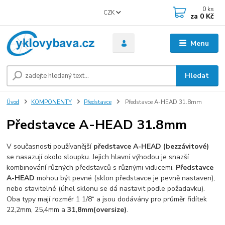
0
ks
CZK
za
0 Kč
Menu
Hledat
Úvod
KOMPONENTY
Představce
Představce A-HEAD 31.8mm
Představce A-HEAD 31.8mm
V současnosti používanější
představce A-HEAD (bezzávitové)
se nasazují okolo sloupku. Jejich hlavní výhodou je snazší
kombinování různých představců s různými vidlicemi.
Představce
A-HEAD
mohou být pevné (sklon představce je pevně nastaven),
nebo stavitelné (úhel sklonu se dá nastavit podle požadavku).
Oba typy mají rozměr 1 1/8“ a jsou dodávány pro průměr řidítek
22,2mm, 25,4mm a
31,8mm
(oversize)
.