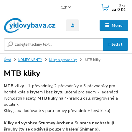
0
ks
CZK
za
0 Kč
Menu
Hledat
Úvod
KOMPONENTY
Kliky a převodníky
MTB kliky
MTB kliky
MTB kliky
- 1-převodníky, 2-převodníky a 3-převodníky pro
horská kola s krytem i bez krytu určené pro sedmi - jedenácti
rychlostní kazety.
MTB kliky
na 4-hranou osu, integrované a
octalink.
Kliky jsou dodávané v páru (pravý převodník + levá klika).
Kliky od výrobce Sturmey Archer a Sunrace neobsahují
šrouby (ty se dodávají pouze v balení Shimano).