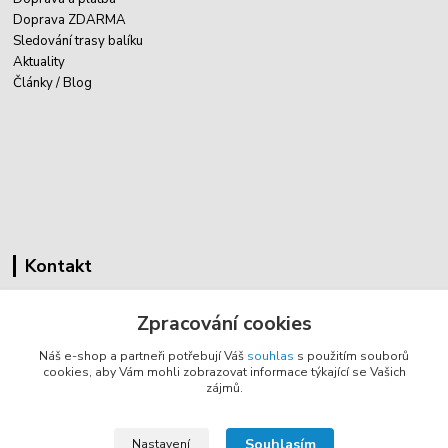
Doprava ZDARMA
Sledování trasy balíku
Aktuality
Články / Blog
Kontakt
Cyklovybava.cz
Zpracování cookies
Zákostelí 83
Náš e-shop a partneři potřebují Váš
souhlas
s použitím souborů
783 44 Náměšť na Hané
cookies, aby Vám mohli zobrazovat informace týkající se Vašich
zájmů.
info@cyklovybava.cz
Souhlasím
Nastavení