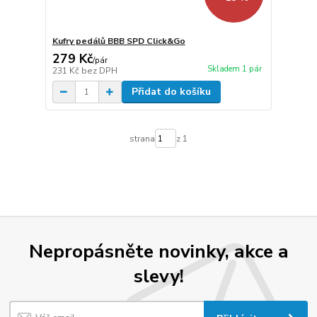
Kufry pedálů BBB SPD Click&Go
279 Kč
/
pár
Skladem 1 pár
231 Kč
bez DPH
Přidat do košíku
strana
z 1
Nepropásněte novinky, akce a
slevy!