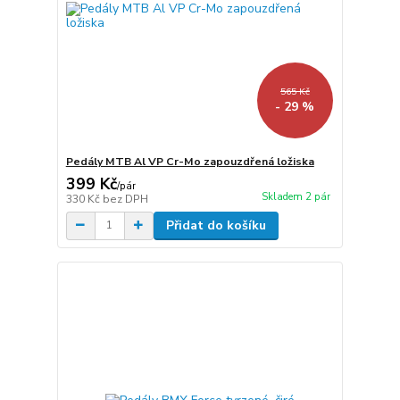
565 Kč
- 29 %
Pedály MTB Al VP Cr-Mo zapouzdřená ložiska
399 Kč
/
pár
Skladem 2 pár
330 Kč
bez DPH
Přidat do košíku