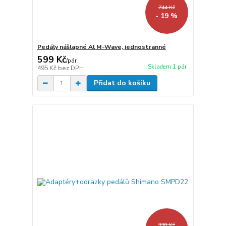
744 Kč
- 19 %
Pedály nášlapné Al M-Wave, jednostranné
599 Kč
/
pár
Skladem 1 pár
495 Kč
bez DPH
Přidat do košíku
338 Kč