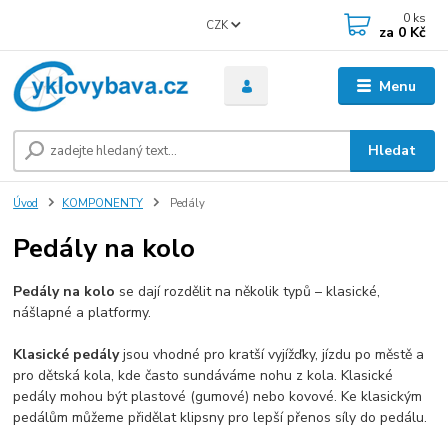
0
ks
CZK
za
0 Kč
Menu
Hledat
Úvod
KOMPONENTY
Pedály
Pedály na kolo
Pedály na kolo
se dají rozdělit na několik typů – klasické,
nášlapné a platformy.
Klasické pedály
jsou vhodné pro kratší vyjížďky, jízdu po městě a
pro dětská kola, kde často sundáváme nohu z kola. Klasické
pedály mohou být plastové (gumové) nebo kovové. Ke klasickým
pedálům můžeme přidělat klipsny pro lepší přenos síly do pedálu.