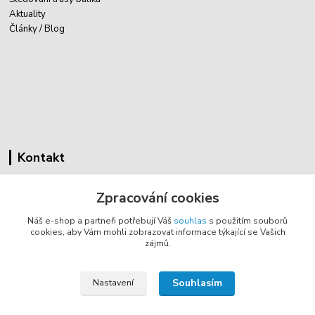
Aktuality
Články / Blog
Kontakt
Cyklovybava.cz
Zpracování cookies
Zákostelí 83
Náš e-shop a partneři potřebují Váš
souhlas
s použitím souborů
783 44 Náměšť na Hané
cookies, aby Vám mohli zobrazovat informace týkající se Vašich
zájmů.
info@cyklovybava.cz
Souhlasím
Nastavení