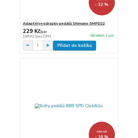
- 32 %
Adaptéry+odrazky pedálů Shimano SMPD22
229 Kč
/
pár
Skladem 1 pár
189 Kč
bez DPH
Přidat do košíku
339 Kč
- 18 %