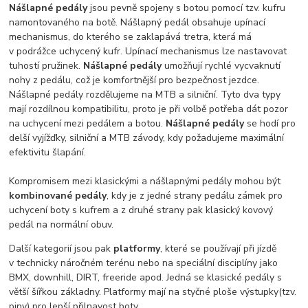
Nášlapné pedály
jsou pevně spojeny s botou pomocí tzv. kufru
namontovaného na botě. Nášlapný pedál obsahuje upínací
mechanismus, do kterého se zaklapává tretra, která má
v podrážce uchycený kufr. Upínací mechanismus lze nastavovat
tuhostí pružinek.
Nášlapné pedály
umožňují rychlé vycvaknutí
nohy z pedálu, což je komfortnější pro bezpečnost jezdce.
Nášlapné pedály rozdělujeme na MTB a silniční. Tyto dva typy
mají rozdílnou kompatibilitu, proto je při volbě potřeba dát pozor
na uchycení mezi pedálem a botou.
Nášlapné pedály
se hodí pro
delší vyjížďky, silniční a MTB závody, kdy požadujeme maximální
efektivitu šlapání.
Kompromisem mezi klasickými a nášlapnými pedály mohou být
kombinované pedály
, kdy je z jedné strany pedálu zámek pro
uchycení boty s kufrem a z druhé strany pak klasický kovový
pedál na normální obuv.
Další kategorií jsou pak
platformy
, které se používají při jízdě
v technicky náročném terénu nebo na speciální disciplíny jako
BMX, downhill, DIRT, freeride apod. Jedná se klasické pedály s
větší šířkou základny. Platformy mají na styčné ploše výstupky(tzv.
piny) pro lepší přilnavost boty.