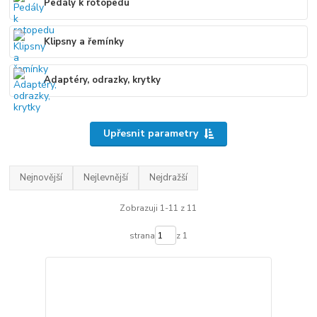
Pedály k rotopedu
Klipsny a řemínky
Adaptéry, odrazky, krytky
Upřesnit parametry
Nejnovější
Nejlevnější
Nejdražší
Zobrazuji 1-11 z 11
strana
z 1