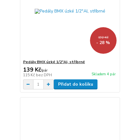
192 Kč
- 28 %
Pedály BMX úzké 1/2"Al, stříbrné
139 Kč
/
pár
Skladem 4 pár
115 Kč
bez DPH
Přidat do košíku