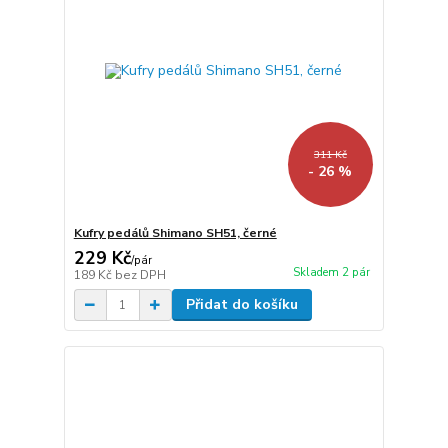
311 Kč
- 26 %
Kufry pedálů Shimano SH51, černé
229 Kč
/
pár
Skladem 2 pár
189 Kč
bez DPH
Přidat do košíku