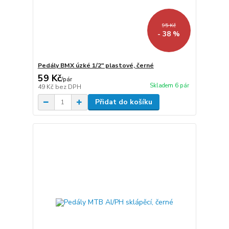
95 Kč
- 38 %
Pedály BMX úzké 1/2" plastové, černé
59 Kč
/
pár
Skladem 6 pár
49 Kč
bez DPH
Přidat do košíku