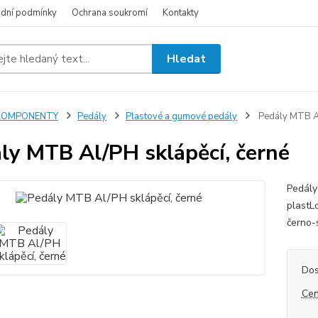
dní podmínky
Ochrana soukromí
Kontakty
Hledat
KOMPONENTY
Pedály
Plastové a gumové pedály
Pedály MTB Al
ly MTB Al/PH sklápěcí, černé
Pedály
plastL
černo-
Dos
Cen