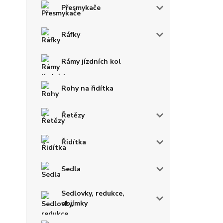
Přesmykače
Ráfky
Rámy jízdních kol
Rohy na řidítka
Řetězy
Řidítka
Sedla
Sedlovky, redukce,
objímky