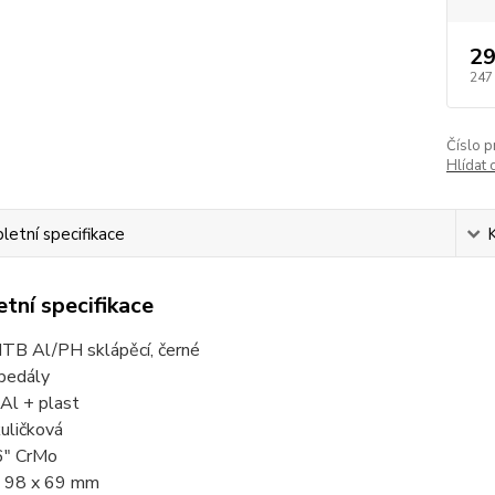
29
247
Číslo p
Hlídat 
etní specifikace
tní specifikace
TB Al/PH sklápěcí, černé
 pedály
 Al + plast
kuličková
6" CrMo
 98 x 69 mm