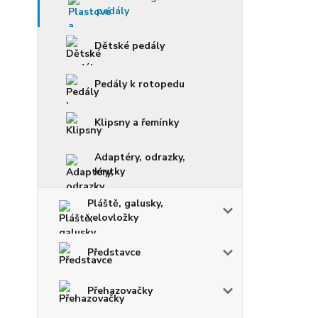
pedály
Dětské pedály
Pedály k rotopedu
Klipsny a řemínky
Adaptéry, odrazky,
krytky
Pláště, galusky,
velovložky
Představce
Přehazovačky