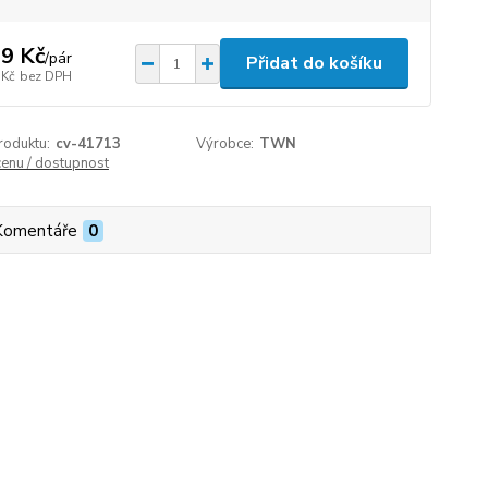
9 Kč
/
pár
Přidat do košíku
 Kč
bez DPH
roduktu:
cv-41713
Výrobce:
TWN
cenu / dostupnost
Komentáře
0