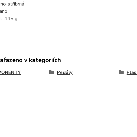
rno-stříbrná
 ano
: 445 g
zařazeno v kategoriích
PONENTY
Pedály
Plas