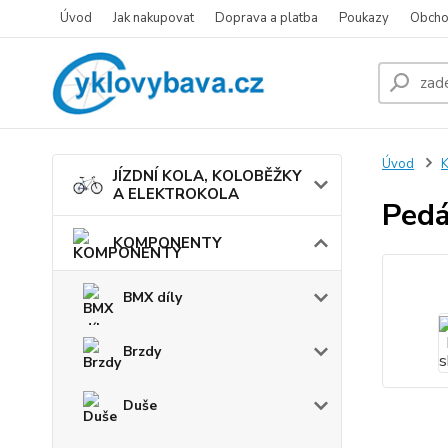
Úvod
Jak nakupovat
Doprava a platba
Poukazy
Obcho
Úvod
JÍZDNÍ KOLA, KOLOBĚŽKY
A ELEKTROKOLA
Pedá
KOMPONENTY
BMX díly
Brzdy
Duše