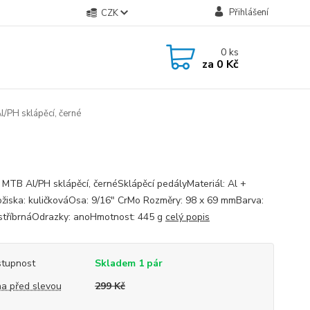
Přihlášení
CZK
0
ks
za
0 Kč
/PH sklápěcí, černé
 MTB Al/PH sklápěcí, černéSklápěcí pedályMateriál: Al +
ožiska: kuličkováOsa: 9/16" CrMo Rozměry: 98 x 69 mmBarva:
stříbrnáOdrazky: anoHmotnost: 445 g
celý popis
tupnost
Skladem 1 pár
a před slevou
299 Kč