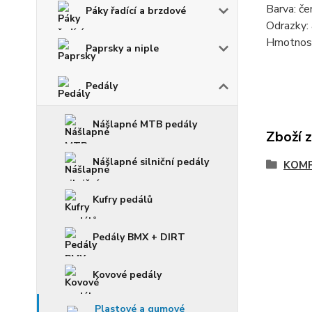
Barva: če
Páky řadící a brzdové
Odrazky:
Hmotnost
Paprsky a niple
Pedály
Nášlapné MTB pedály
Zboží 
Nášlapné silniční pedály
KOM
Kufry pedálů
Pedály BMX + DIRT
Kovové pedály
Plastové a gumové