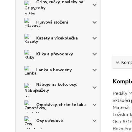
Gripy, ručky, návleky na
rohy
Hlavová složení
Kazety a vícekolečka
Kliky a převodníky
Kompl
Lanka a bowdeny
Komple
Náboje na kolo, osy,
kužely
Pedály M
Sklápěcí
Omotávky, chrániče laku
Materiál:
Ložiska: 
Osy středové
Osa: 9/1
Rozměry: