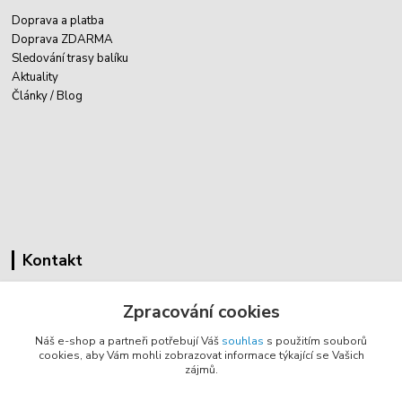
Doprava a platba
Doprava ZDARMA
Sledování trasy balíku
Aktuality
Články / Blog
Kontakt
Cyklovybava.cz
Zpracování cookies
Zákostelí 83
Náš e-shop a partneři potřebují Váš
souhlas
s použitím souborů
783 44 Náměšť na Hané
cookies, aby Vám mohli zobrazovat informace týkající se Vašich
zájmů.
info@cyklovybava.cz