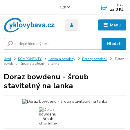
0
ks
CZK
za
0 Kč
Menu
Hledat
Úvod
KOMPONENTY
Lanka a bowdeny
Dorazy bowdenů
Doraz
bowdenu - šroub stavitelný na lanka
Doraz bowdenu - šroub
stavitelný na lanka