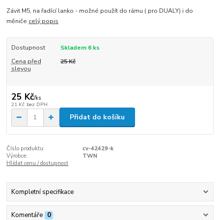
Závit M5, na řadící lanko - možné použít do rámu ( pro DUALY) i do
měniče
celý popis
Dostupnost
Skladem 6 ks
Cena před
25 Kč
slevou
25 Kč
/
ks
21 Kč
bez DPH
Přidat do košíku
Číslo produktu:
cv-42429-k
Výrobce:
TWN
Hlídat cenu / dostupnost
Kompletní specifikace
Komentáře
0