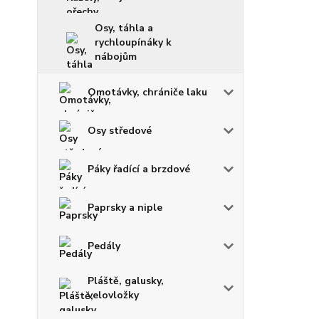
Osy, táhla a
rychloupínáky k
nábojům
Omotávky, chrániče laku
Osy středové
Páky řadící a brzdové
Paprsky a niple
Pedály
Pláště, galusky,
velovložky