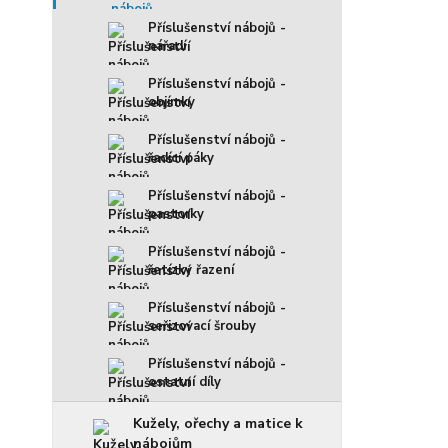
Příslušenství nábojů -
nářadí
Příslušenství nábojů -
objímky
Příslušenství nábojů -
řadící páky
Příslušenství nábojů -
pastorky
Příslušenství nábojů -
řetízky řazení
Příslušenství nábojů -
seřizovací šrouby
Příslušenství nábojů -
ostatní díly
Kužely, ořechy a matice k
nábojům