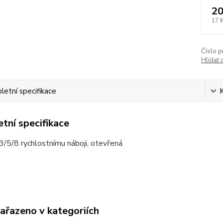
20
17 
Číslo p
Hlídat 
etní specifikace
tní specifikace
3/5/8 rychlostnímu náboji, otevřená
zařazeno v kategoriích