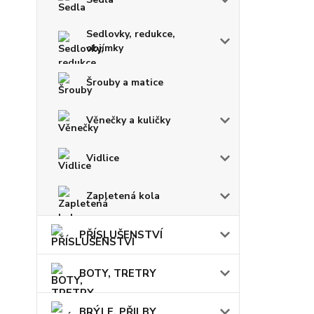
Sedlovky, redukce,
objímky
Šrouby a matice
Věnečky a kuličky
Vidlice
Zapletená kola
PŘÍSLUŠENSTVÍ
BOTY, TRETRY
BRÝLE, PŘILBY