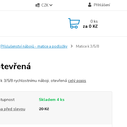
Přihlášení
CZK
0
ks
za
0 Kč
Příslušenství nábojů - matice a podložky
Matice k 3/5/8
otevřená
 k 3/5/8 rychlostnímu náboji, otevřená
celý popis
tupnost
Skladem 4 ks
a před slevou
20 Kč