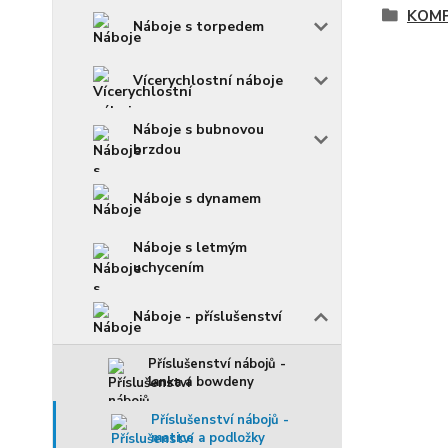
KOM
Náboje s torpedem
Vícerychlostní náboje
Náboje s bubnovou
brzdou
Náboje s dynamem
Náboje s letmým
uchycením
Náboje - příslušenství
Příslušenství nábojů -
lanka a bowdeny
Příslušenství nábojů -
matice a podložky