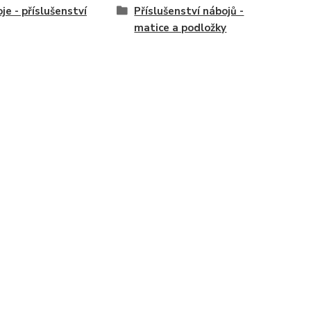
je - příslušenství
Příslušenství nábojů -
matice a podložky