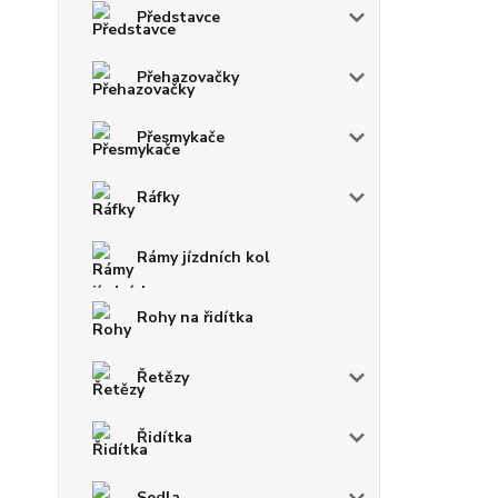
Představce
Přehazovačky
Přesmykače
Ráfky
Rámy jízdních kol
Rohy na řidítka
Řetězy
Řidítka
Sedla