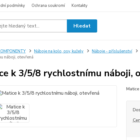
dní podmínky
Ochrana soukromí
Kontakty
Hledat
KOMPONENTY
Náboje na kolo, osy, kužely
Náboje - příslušenství
u náboji, otevřená
ce k 3/5/8 rychlostnímu náboji, 
Matice
Dos
Cen