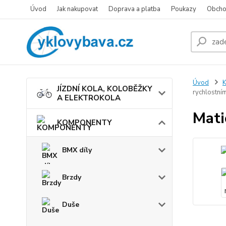
Úvod
Jak nakupovat
Doprava a platba
Poukazy
Obcho
Úvod
JÍZDNÍ KOLA, KOLOBĚŽKY
rychlostním
A ELEKTROKOLA
Mati
KOMPONENTY
BMX díly
Brzdy
Duše