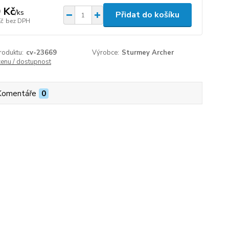
 Kč
/
ks
Přidat do košíku
Kč
bez DPH
roduktu:
cv-23669
Výrobce:
Sturmey Archer
cenu / dostupnost
Komentáře
0