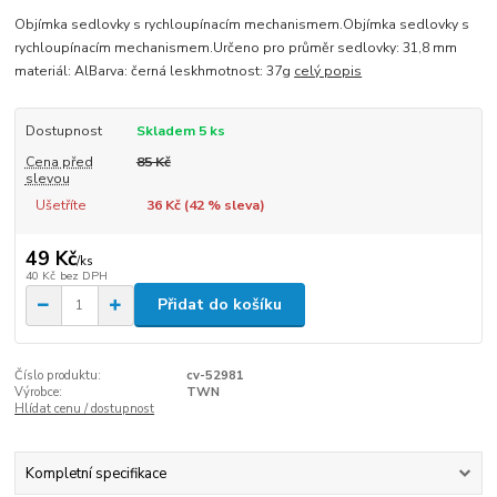
Objímka sedlovky s rychloupínacím mechanismem.Objímka sedlovky s
rychloupínacím mechanismem.Určeno pro průměr sedlovky: 31,8 mm
materiál: AlBarva: černá leskhmotnost: 37g
celý popis
Dostupnost
Skladem 5 ks
Cena před
85 Kč
slevou
Ušetříte
36 Kč (
42
% sleva)
49 Kč
/
ks
40 Kč
bez DPH
Přidat do košíku
Číslo produktu:
cv-52981
Výrobce:
TWN
Hlídat cenu / dostupnost
Kompletní specifikace