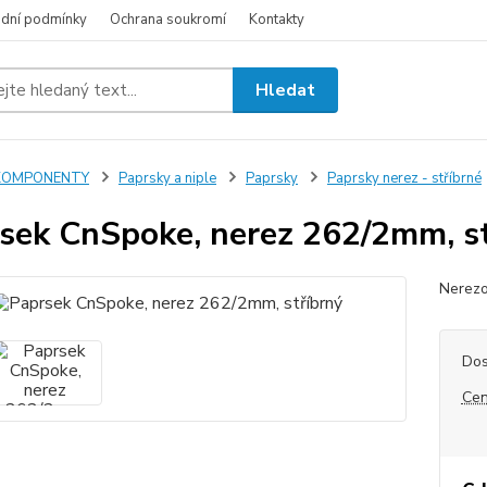
dní podmínky
Ochrana soukromí
Kontakty
Hledat
KOMPONENTY
Paprsky a niple
Paprsky
Paprsky nerez - stříbrné
sek CnSpoke, nerez 262/2mm, s
Nerezo
Dos
Cen