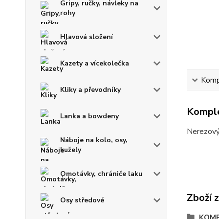
Gripy, ručky, návleky na
rohy
Hlavová složení
Kazety a vícekolečka
Kompl
Kliky a převodníky
Komple
Lanka a bowdeny
Nerezový
Náboje na kolo, osy,
kužely
Omotávky, chrániče laku
Zboží 
Osy středové
KOM