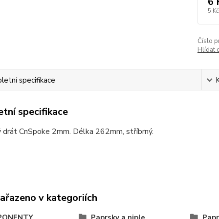
6 
5 Kč
Číslo p
Hlídat 
etní specifikace
tní specifikace
 drát CnSpoke 2mm. Délka 262mm, stříbrný.
zařazeno v kategoriích
PONENTY
Paprsky a niple
Papr