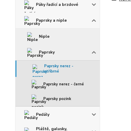
Páky řadící a brzdové
Paprsky a niple
Niple
Paprsky
Paprsky nerez -
stříbrné
Paprsky nerez - černé
Paprsky pozink
Pedály
Pláště, galusky,