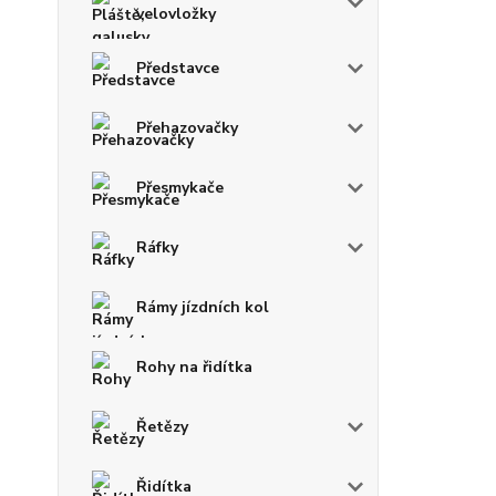
velovložky
Představce
Přehazovačky
Přesmykače
Ráfky
Rámy jízdních kol
Rohy na řidítka
Řetězy
Řidítka