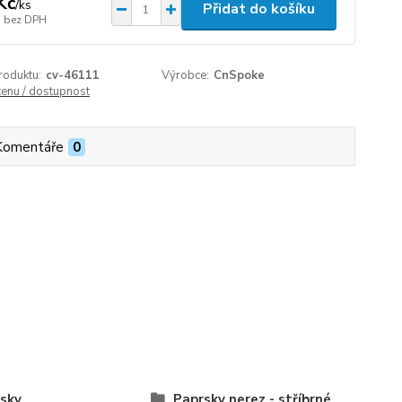
Kč
/
ks
Přidat do košíku
bez DPH
roduktu:
cv-46111
Výrobce:
CnSpoke
cenu / dostupnost
Komentáře
0
sky
Paprsky nerez - stříbrné