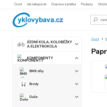
Úvod
Jak nakupovat
Doprava a platba
Poukazy
Obcho
Úvod
JÍZDNÍ KOLA, KOLOBĚŽKY
A ELEKTROKOLA
Papr
KOMPONENTY
BMX díly
Brzdy
Duše