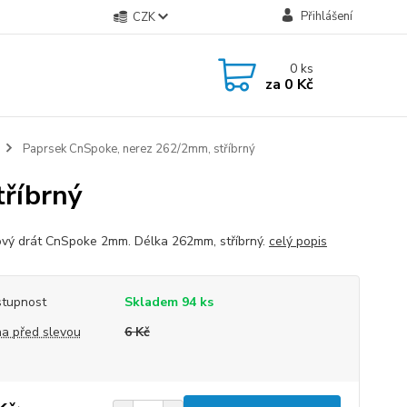
Přihlášení
CZK
0
ks
za
0 Kč
Paprsek CnSpoke, nerez 262/2mm, stříbrný
tříbrný
vý drát CnSpoke 2mm. Délka 262mm, stříbrný.
celý popis
tupnost
Skladem 94 ks
a před slevou
6 Kč