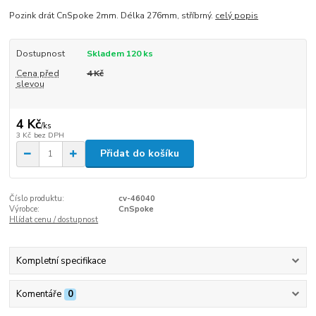
Pozink drát CnSpoke 2mm. Délka 276mm, stříbrný.
celý popis
Dostupnost
Skladem 120 ks
Cena před
4 Kč
slevou
4 Kč
/
ks
3 Kč
bez DPH
Přidat do košíku
Číslo produktu:
cv-46040
Výrobce:
CnSpoke
Hlídat cenu / dostupnost
Kompletní specifikace
Komentáře
0