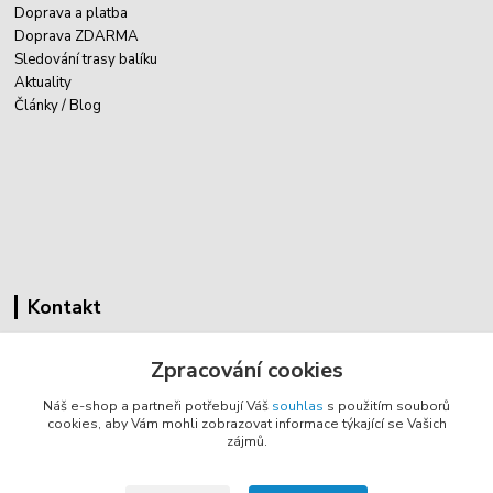
Doprava a platba
Doprava ZDARMA
Sledování trasy balíku
Aktuality
Články / Blog
Kontakt
Cyklovybava.cz
Zpracování cookies
Zákostelí 83
Náš e-shop a partneři potřebují Váš
souhlas
s použitím souborů
783 44 Náměšť na Hané
cookies, aby Vám mohli zobrazovat informace týkající se Vašich
zájmů.
info@cyklovybava.cz