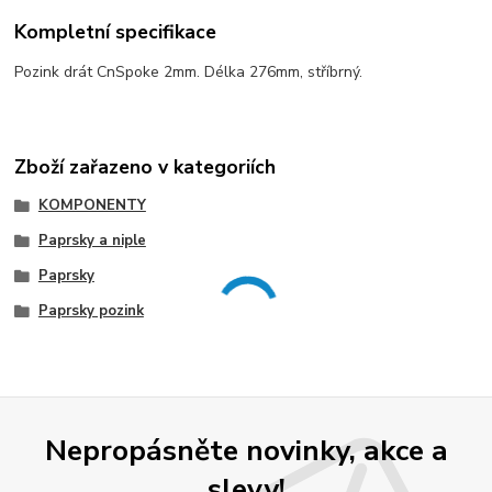
Kompletní specifikace
Pozink drát CnSpoke 2mm. Délka 276mm, stříbrný.
Zboží zařazeno v kategoriích
KOMPONENTY
Paprsky a niple
Paprsky
Paprsky pozink
Nepropásněte novinky, akce a
slevy!