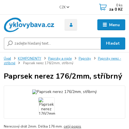
0
ks
CZK
za
0 Kč
Menu
Hledat
Úvod
KOMPONENTY
Paprsky a niple
Paprsky
Paprsky nerez -
stříbrné
Paprsek nerez 176/2mm, stříbrný
Paprsek nerez 176/2mm, stříbrný
Nerezový drát 2mm. Délka 176 mm.
celý popis