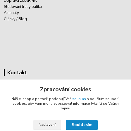
Doprava ZDARMA
Sledování trasy balíku
Aktuality
Články / Blog
Kontakt
Cyklovybava.cz
Zpracování cookies
Zákostelí 83
Náš e-shop a partneři potřebují Váš
souhlas
s použitím souborů
783 44 Náměšť na Hané
cookies, aby Vám mohli zobrazovat informace týkající se Vašich
zájmů.
info@cyklovybava.cz
Souhlasím
Nastavení