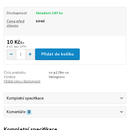
Dostupnost
Skladem 187 ks
Cena před
10 Kč
slevou
10 Kč
/
ks
8 Kč
bez DPH
Přidat do košíku
Číslo produktu:
cv-p176n-cv
Výrobce:
Velogross
Hlídat cenu / dostupnost
Kompletní specifikace
Komentáře
0
Kompletní specifikace