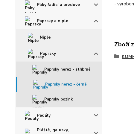
- vyrobe
Páky řadící a brzdové
Paprsky a niple
Niple
Zboží 
Paprsky
KOM
Paprsky nerez - stříbrné
Paprsky nerez - černé
Paprsky pozink
Pedály
Pláště, galusky,