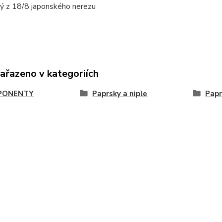
ný z 18/8 japonského nerezu
zařazeno v kategoriích
PONENTY
Paprsky a niple
Papr