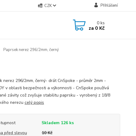
Přihlášení
CZK
0
ks
za
0 Kč
Paprsek nerez 296/2mm, černý
k nerez 296/2mm, černý- drát CnSpoke - průměr 2mm -
 v oblasti bezpečnosti a výkonnosti - CnSpoke používá
ané závity což zvyšuje stabilitu paprsku - vyrobený z 18/8
ského nerezu
celý popis
tupnost
Skladem 126 ks
a před slevou
10 Kč