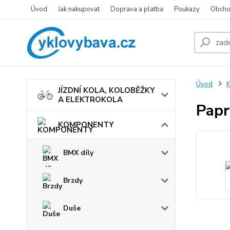
Úvod
Jak nakupovat
Doprava a platba
Poukazy
Obcho
Úvod
JÍZDNÍ KOLA, KOLOBĚŽKY
A ELEKTROKOLA
Papr
KOMPONENTY
BMX díly
Brzdy
Duše