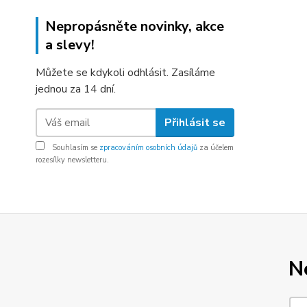
Nepropásněte novinky, akce
a slevy!
Můžete se kdykoli odhlásit. Zasíláme
jednou za 14 dní.
Přihlásit se
Souhlasím se
zpracováním osobních údajů
za účelem
rozesílky newsletteru.
N