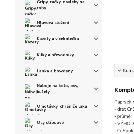
Gripy, ručky, návleky na
rohy
Hlavová složení
Kazety a vícekolečka
Kliky a převodníky
Kompl
Lanka a bowdeny
Náboje na kolo, osy,
Komple
kužely
Paprsek 
Omotávky, chrániče laku
- drát C
- průmě
Osy středové
- VÝHODY
- CnSpoke