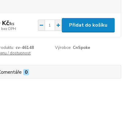
 Kč
/
ks
Přidat do košíku
bez DPH
roduktu:
cv-46148
Výrobce:
CnSpoke
cenu / dostupnost
Komentáře
0