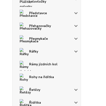
velovložky
Představce
Přehazovačky
Přesmykače
Ráfky
Rámy jízdních kol
Rohy na řidítka
Řetězy
Řidítka