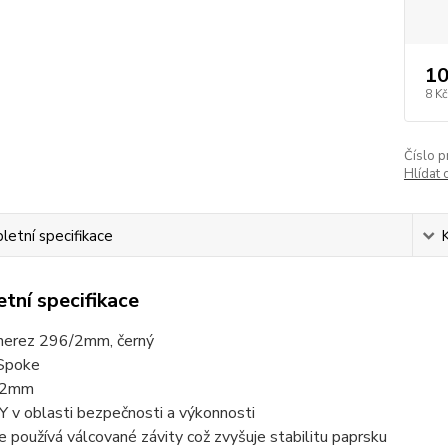
10
8 Kč
Číslo p
Hlídat 
etní specifikace
tní specifikace
nerez 296/2mm, černý
nSpoke
r 2mm
 v oblasti bezpečnosti a výkonnosti
 používá válcované závity což zvyšuje stabilitu paprsku