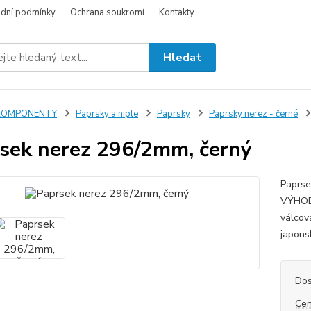
dní podmínky
Ochrana soukromí
Kontakty
Hledat
KOMPONENTY
Paprsky a niple
Paprsky
Paprsky nerez - černé
sek nerez 296/2mm, černý
Paprse
VÝHODY
válcov
japon
Dos
Cen