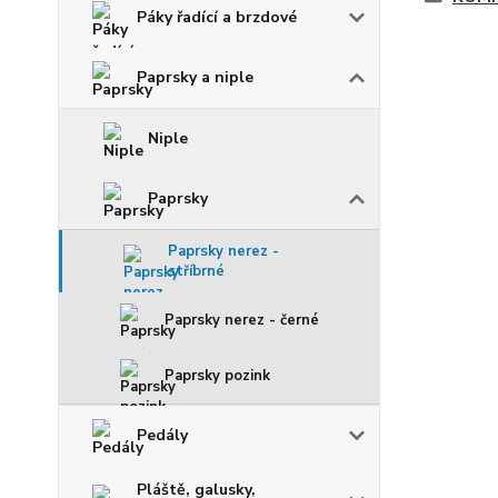
Páky řadící a brzdové
Paprsky a niple
Niple
Paprsky
Paprsky nerez -
stříbrné
Paprsky nerez - černé
Paprsky pozink
Pedály
Pláště, galusky,