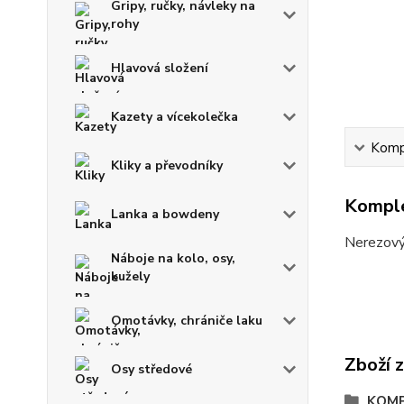
Gripy, ručky, návleky na
rohy
Hlavová složení
Kazety a vícekolečka
Kompl
Kliky a převodníky
Komple
Lanka a bowdeny
Nerezový
Náboje na kolo, osy,
kužely
Omotávky, chrániče laku
Zboží 
Osy středové
KOM