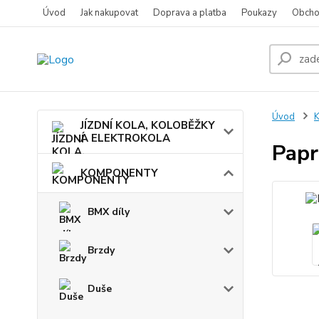
Úvod
Jak nakupovat
Doprava a platba
Poukazy
Obcho
Úvod
JÍZDNÍ KOLA, KOLOBĚŽKY
A ELEKTROKOLA
Papr
KOMPONENTY
BMX díly
Brzdy
Duše