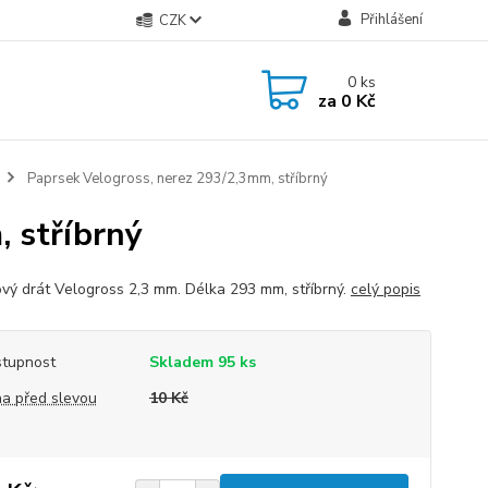
Přihlášení
CZK
0
ks
za
0 Kč
Paprsek Velogross, nerez 293/2,3mm, stříbrný
 stříbrný
vý drát Velogross 2,3 mm. Délka 293 mm, stříbrný.
celý popis
tupnost
Skladem 95 ks
a před slevou
10 Kč