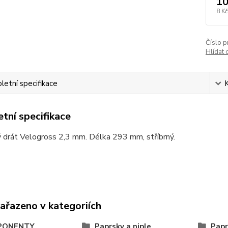
10
8 Kč
Číslo p
Hlídat 
etní specifikace
tní specifikace
 drát Velogross 2,3 mm. Délka 293 mm, stříbrný.
zařazeno v kategoriích
PONENTY
Paprsky a niple
Papr