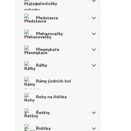
velovložky
Představce
Přehazovačky
Přesmykače
Ráfky
Rámy jízdních kol
Rohy na řidítka
Řetězy
Řidítka