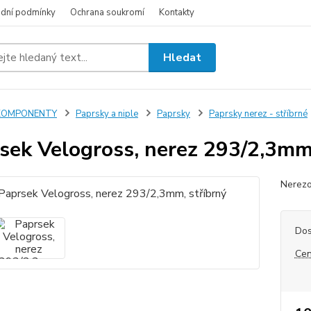
dní podmínky
Ochrana soukromí
Kontakty
Hledat
KOMPONENTY
Paprsky a niple
Paprsky
Paprsky nerez - stříbrné
sek Velogross, nerez 293/2,3mm,
Nerezo
Dos
Cen