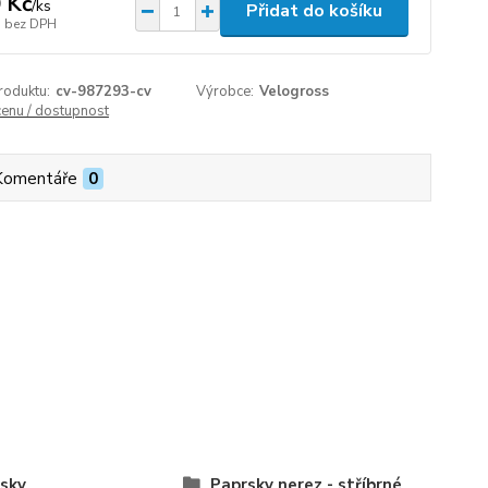
 Kč
/
ks
Přidat do košíku
bez DPH
roduktu:
cv-987293-cv
Výrobce:
Velogross
cenu / dostupnost
Komentáře
0
sky
Paprsky nerez - stříbrné