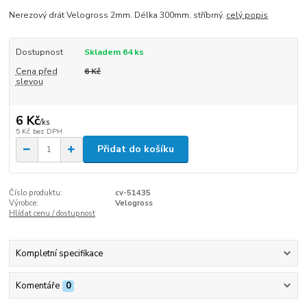
Nerezový drát Velogross 2mm. Délka 300mm, stříbrný.
celý popis
Dostupnost
Skladem 64 ks
Cena před
6 Kč
slevou
6 Kč
/
ks
5 Kč
bez DPH
Přidat do košíku
Číslo produktu:
cv-51435
Výrobce:
Velogross
Hlídat cenu / dostupnost
Kompletní specifikace
Komentáře
0