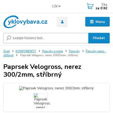
0
ks
CZK
za
0 Kč
Menu
Hledat
Úvod
KOMPONENTY
Paprsky a niple
Paprsky
Paprsky nerez -
stříbrné
Paprsek Velogross, nerez 300/2mm, stříbrný
Paprsek Velogross, nerez
300/2mm, stříbrný