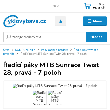
0
ks
CZK
za
0 Kč
Menu
Hledat
Úvod
KOMPONENTY
Páky řadící a brzdové
Řadící páky twist a
revoshift
Řadící páky MTB Sunrace Twist 28, pravá - 7 poloh
Řadící páky MTB Sunrace Twist
28, pravá - 7 poloh