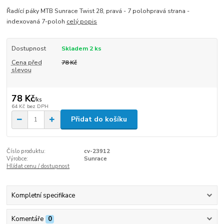
Řadící páky MTB Sunrace Twist 28, pravá - 7 polohpravá strana -
indexovaná 7-poloh
celý popis
Dostupnost
Skladem 2 ks
Cena před
78 Kč
slevou
78 Kč
/
ks
64 Kč
bez DPH
Přidat do košíku
Číslo produktu:
cv-23912
Výrobce:
Sunrace
Hlídat cenu / dostupnost
Kompletní specifikace
Komentáře
0