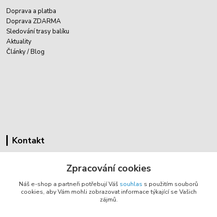
Doprava a platba
Doprava ZDARMA
Sledování trasy balíku
Aktuality
Články / Blog
Kontakt
Cyklovybava.cz
Zpracování cookies
Zákostelí 83
Náš e-shop a partneři potřebují Váš
souhlas
s použitím souborů
783 44 Náměšť na Hané
cookies, aby Vám mohli zobrazovat informace týkající se Vašich
zájmů.
info@cyklovybava.cz