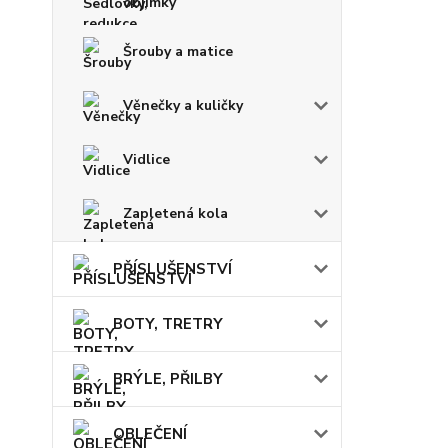
objímky
Šrouby a matice
Věnečky a kuličky
Vidlice
Zapletená kola
PŘÍSLUŠENSTVÍ
BOTY, TRETRY
BRÝLE, PŘILBY
OBLEČENÍ