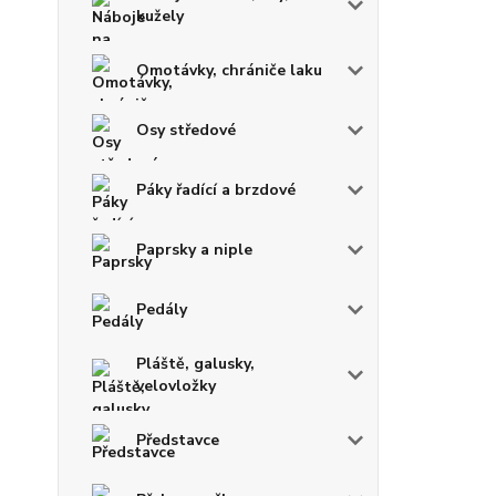
kužely
Omotávky, chrániče laku
Osy středové
Páky řadící a brzdové
Paprsky a niple
Pedály
Pláště, galusky,
velovložky
Představce