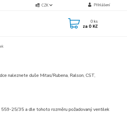
Přihlášení
CZK
0
ks
za
0 Kč
ek
bídce naleznete duše Mitas/Rubena, Ralson, CST,
ř. 559-25/35 a dle tohoto rozměru požadovaný ventilek