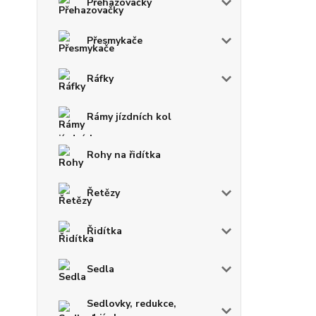
Přehazovačky
Přesmykače
Ráfky
Rámy jízdních kol
Rohy na řidítka
Řetězy
Řidítka
Sedla
Sedlovky, redukce,