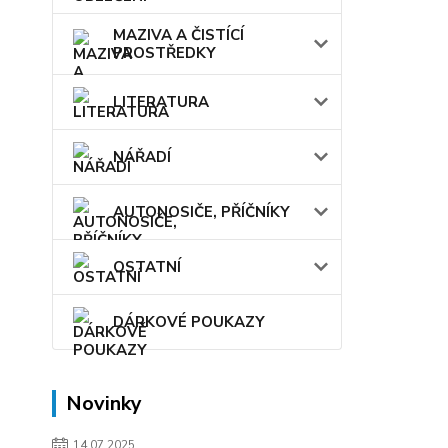
MAZIVA A ČISTÍCÍ
PROSTŘEDKY
LITERATURA
NÁŘADÍ
AUTONOSIČE, PŘÍČNÍKY
OSTATNÍ
DÁRKOVÉ POUKAZY
Novinky
14.07.2025