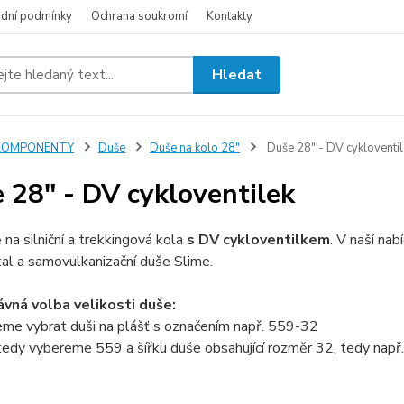
dní podmínky
Ochrana soukromí
Kontakty
Hledat
KOMPONENTY
Duše
Duše na kolo 28"
Duše 28" - DV cykloventil
 28" - DV cykloventilek
e
na silniční a trekkingová kola
s DV cykloventilkem
. V naší na
al a samovulkanizační duše Slime.
ávná volba velikosti duše:
eme vybrat duši na plášť s označením např. 559-32
tedy vybereme 559 a šířku duše obsahující rozměr 32, tedy nap