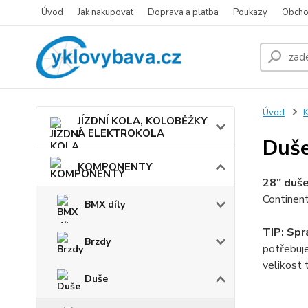
Úvod
Jak nakupovat
Doprava a platba
Poukazy
Obcho
Úvod
JÍZDNÍ KOLA, KOLOBĚŽKY
A ELEKTROKOLA
Duše
KOMPONENTY
28" duš
Continent
BMX díly
TIP: Spr
Brzdy
potřebuj
velikost 
Duše