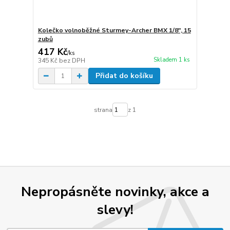
Kolečko volnoběžné Sturmey-Archer BMX 1/8", 15
zubů
417 Kč
/
ks
Skladem 1 ks
345 Kč
bez DPH
Přidat do košíku
strana
z 1
Nepropásněte novinky, akce a
slevy!