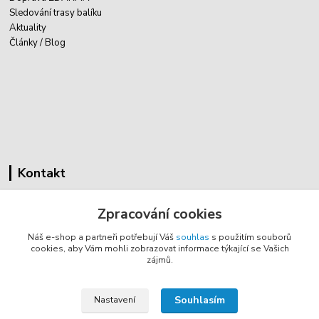
Sledování trasy balíku
Aktuality
Články / Blog
Kontakt
Cyklovybava.cz
Zpracování cookies
Zákostelí 83
Náš e-shop a partneři potřebují Váš
souhlas
s použitím souborů
783 44 Náměšť na Hané
cookies, aby Vám mohli zobrazovat informace týkající se Vašich
zájmů.
info@cyklovybava.cz
Souhlasím
Nastavení