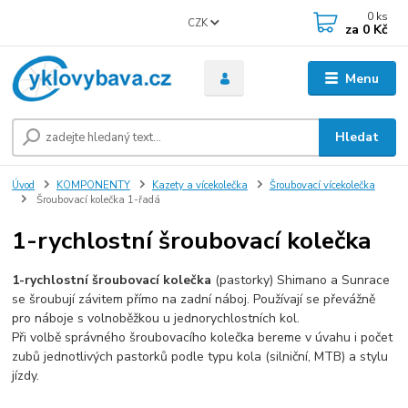
0
ks
CZK
za
0 Kč
Menu
Hledat
Úvod
KOMPONENTY
Kazety a vícekolečka
Šroubovací vícekolečka
Šroubovací kolečka 1-řadá
1-rychlostní šroubovací kolečka
1-rychlostní šroubovací kolečka
(pastorky) Shimano a Sunrace
se šroubují závitem přímo na zadní náboj. Používají se převážně
pro náboje s volnoběžkou u jednorychlostních kol.
Při volbě správného šroubovacího kolečka bereme v úvahu i počet
zubů jednotlivých pastorků podle typu kola (silniční, MTB) a stylu
jízdy.