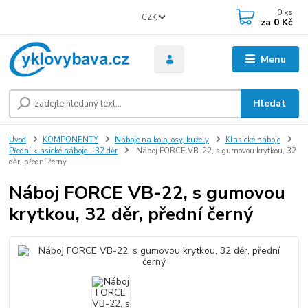
0
ks
CZK
za
0 Kč
Menu
Hledat
Úvod
KOMPONENTY
Náboje na kolo, osy, kužely
Klasické náboje
Přední klasické náboje - 32 děr
Náboj FORCE VB-22, s gumovou krytkou, 32
děr, přední černý
Náboj FORCE VB-22, s gumovou
krytkou, 32 děr, přední černý