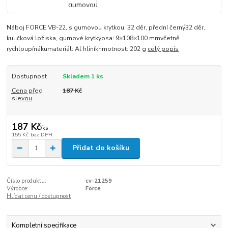
Náboj FORCE VB-22, s gumovou krytkou, 32 děr, přední černý32 děr,
kuličková ložiska, gumové krytkyosa: 9×108×100 mmvčetně
rychloupínákumateriál: Al hliníkhmotnost: 202 g
celý popis
Dostupnost
Skladem 1 ks
Cena před
187 Kč
slevou
187 Kč
/
ks
155 Kč
bez DPH
Přidat do košíku
Číslo produktu:
cv-21259
Výrobce:
Force
Hlídat cenu / dostupnost
Kompletní specifikace