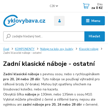
0
ks
CZK
za
0 Kč
Menu
Hledat
Úvod
KOMPONENTY
Náboje na kolo, osy, kužely
Klasické náboje
Zadní klasické náboje - ostatní
Zadní klasické náboje - ostatní
Zadní klasické náboje
s pevnou osou, nebo s rychloupínákem
pro 20, 24 nebo 28 děr
. Tyto náboje se používají výhradně pro
ráfkové brzdy (V-brake). Mohou být opatřeny ořechem na
šroubovací kolečko, nebo na kazetu.
Obvyklá šířka
náboje
je 130mm, nebo 135mm s osou M10.
Vybírat můžete převážně z černé a stříbrné barvy, nejsou ale
vyjímkou ani
zadní náboje pro 20, 24 nebo 28 děr
v červené,