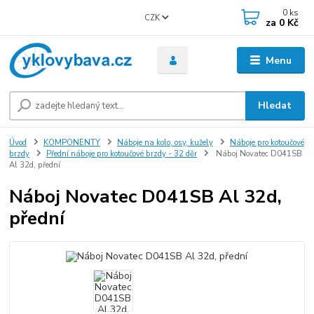
0
ks
CZK
za
0 Kč
Menu
Hledat
Úvod
KOMPONENTY
Náboje na kolo, osy, kužely
Náboje pro kotoučové
brzdy
Přední náboje pro kotoučové brzdy - 32 děr
Náboj Novatec D041SB
Al 32d, přední
Náboj Novatec D041SB Al 32d,
přední