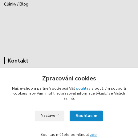
Články / Blog
Kontakt
Cyklovybava.cz
Zpracování cookies
Zákostelí 83
Náš e-shop a partneři potřebují Váš
souhlas
s použitím souborů
783 44 Náměšť na Hané
cookies, aby Vám mohli zobrazovat informace týkající se Vašich
zájmů.
info@cyklovybava.cz
Souhlasím
Nastavení
Souhlas můžete odmítnout
zde
.