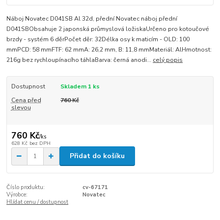
Náboj Novatec D041SB Al 32d, přední Novatec náboj přední
D041SBObsahuje 2 japonská průmyslová ložiskaUrčeno pro kotoučové
brzdy - systém 6 děrPočet děr: 32Délka osy k maticím - OLD: 100
mmPCD: 58 mmFTF: 62 mmA: 26,2 mm, B: 11,8 mmMateriál: AlHmotnost:
216g bez rychloupínacího táhlaBarva: černá anodi...
celý popis
Dostupnost
Skladem 1 ks
Cena před
760 Kč
slevou
760 Kč
/
ks
628 Kč
bez DPH
Přidat do košíku
Číslo produktu:
cv-67171
Výrobce:
Novatec
Hlídat cenu / dostupnost