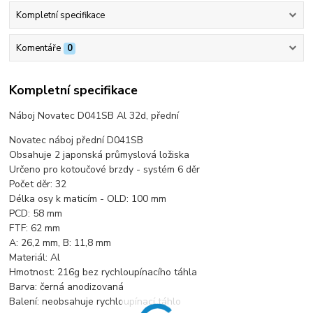
Kompletní specifikace
Komentáře
0
Kompletní specifikace
Náboj Novatec D041SB Al 32d, přední
Novatec náboj přední D041SB
Obsahuje 2 japonská průmyslová ložiska
Určeno pro kotoučové brzdy - systém 6 děr
Počet děr: 32
Délka osy k maticím - OLD: 100 mm
PCD: 58 mm
FTF: 62 mm
A: 26,2 mm, B: 11,8 mm
Materiál: Al
Hmotnost: 216g bez rychloupínacího táhla
Barva: černá anodizovaná
Balení: neobsahuje rychloupínací táhlo