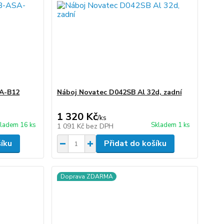
A-B12
Náboj Novatec D042SB Al 32d, zadní
1 320 Kč
/
ks
ladem 16 ks
Skladem 1 ks
1 091 Kč
bez DPH
šíku
Přidat do košíku
Doprava ZDARMA