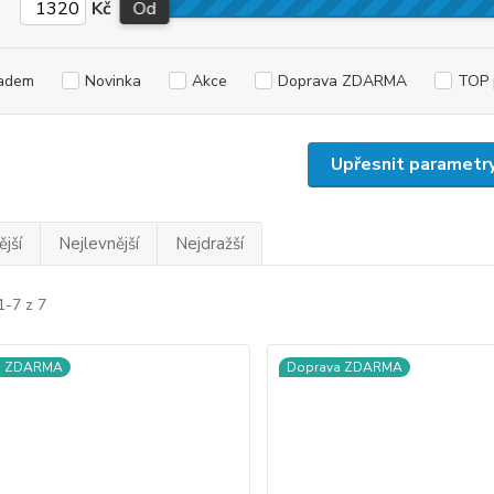
Kč
Od
adem
Novinka
Akce
Doprava ZDARMA
TOP 
Upřesnit parametr
jší
Nejlevnější
Nejdražší
1-7 z 7
a ZDARMA
Doprava ZDARMA