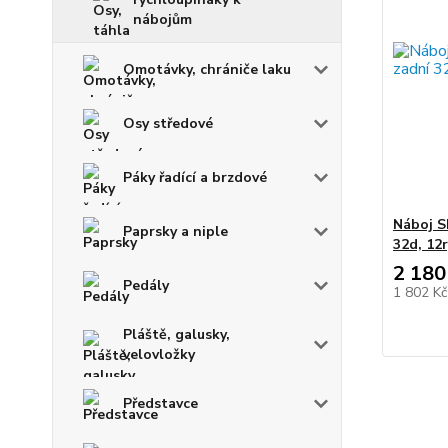
nábojům
Omotávky, chrániče laku
Osy středové
Páky řadící a brzdové
Náboj S
Paprsky a niple
32d, 12r
2 180
Pedály
1 802 K
Pláště, galusky,
velovložky
Představce