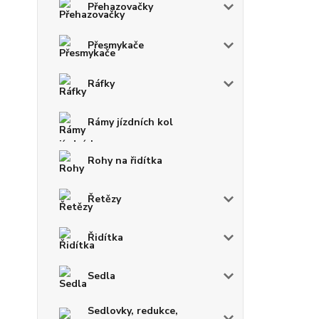
Přehazovačky
Přesmykače
Ráfky
Rámy jízdních kol
Rohy na řidítka
Řetězy
Řidítka
Sedla
Sedlovky, redukce,