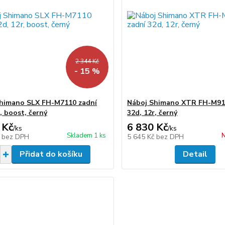
2 344 Kč
- 15 %
himano SLX FH-M7110 zadní
Náboj Shimano XTR FH-M91
, boost, černý
32d, 12r, černý
 Kč
6 830 Kč
/
ks
/
ks
Skladem 1 ks
N
č
bez DPH
5 645 Kč
bez DPH
Přidat do košíku
Detail