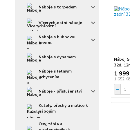
Náboje s torpedem
Vícerychlostní náboje
Náboje s bubnovou
brzdou
Náboje s dynamem
Náboj S
32d, 12r
Náboje s letmým
1 999
uchycením
1 652 K
Náboje - příslušenství
Kužely, ořechy a matice k
nábojům
Osy, táhla a
rychloupínáky k