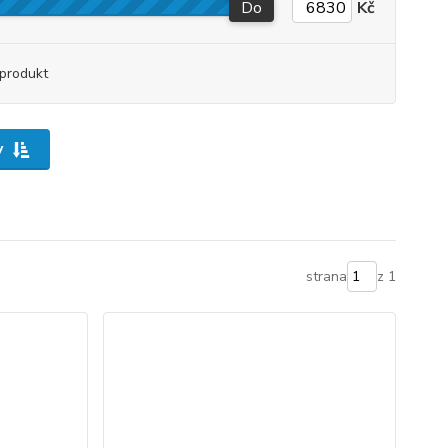
Do
Kč
produkt
y
strana
z 1