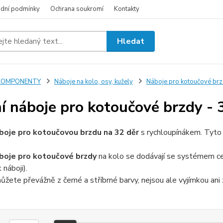
dní podmínky
Ochrana soukromí
Kontakty
Hledat
KOMPONENTY
Náboje na kolo, osy, kužely
Náboje pro kotoučové br
í náboje pro kotoučové brzdy - 
boje pro kotoučovou brzdu na 32 děr
s rychloupínákem. Tyto 
boje pro kotoučové brzdy
na kolo se dodávají se systémem ce
 náboji).
ůžete převážně z černé a stříbrné barvy, nejsou ale vyjímkou ani 