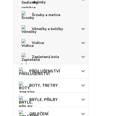
objímky
Šrouby a matice
Věnečky a kuličky
Vidlice
Zapletená kola
PŘÍSLUŠENSTVÍ
BOTY, TRETRY
BRÝLE, PŘILBY
OBLEČENÍ