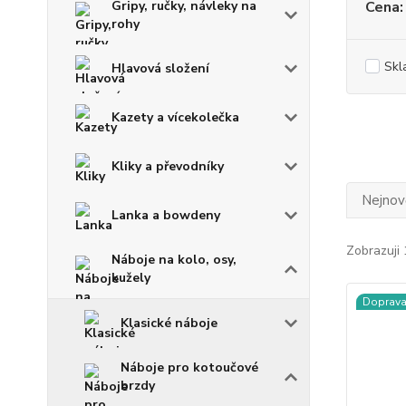
Gripy, ručky, návleky na
Cena:
rohy
Skl
Hlavová složení
Kazety a vícekolečka
Kliky a převodníky
Nejnově
Lanka a bowdeny
Zobrazuji 
Náboje na kolo, osy,
kužely
Doprav
Klasické náboje
Náboje pro kotoučové
brzdy