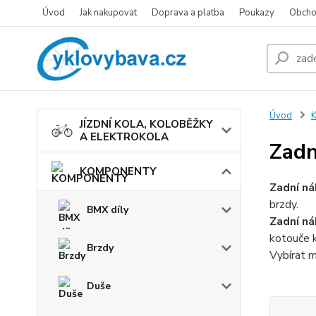
Úvod
Jak nakupovat
Doprava a platba
Poukazy
Obcho
Úvod
JÍZDNÍ KOLA, KOLOBĚŽKY
A ELEKTROKOLA
Zadn
KOMPONENTY
Zadní ná
brzdy.
BMX díly
Zadní ná
kotouče k
Brzdy
Vybírat m
Duše