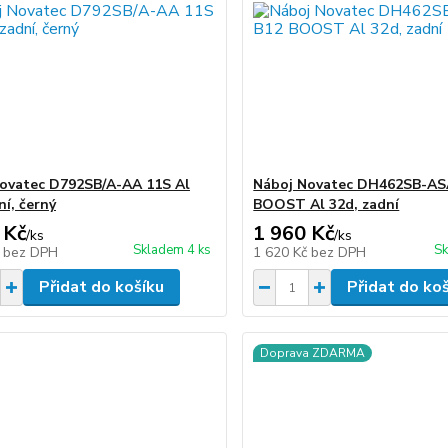
ovatec D792SB/A-AA 11S Al
Náboj Novatec DH462SB-AS
ní, černý
BOOST Al 32d, zadní
 Kč
1 960 Kč
/
ks
/
ks
Skladem 4 ks
Sk
č
bez DPH
1 620 Kč
bez DPH
Přidat do košíku
Přidat do ko
Doprava ZDARMA