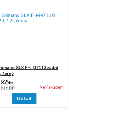
himano SLX FH-M7110 zadní
, černý
 Kč
/
ks
Není skladem
č
bez DPH
Detail