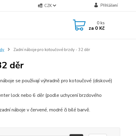
Přihlášení
CZK
0
ks
za
0 Kč
zdy
Zadní náboje pro kotoučové brzdy - 32 děr
32 děr
náboje se používají výhradně pro kotoučové (diskové)
nter lock nebo 6 děr (podle uchycení brzdového
zadní náboje v červené, modré či bílé barvě.