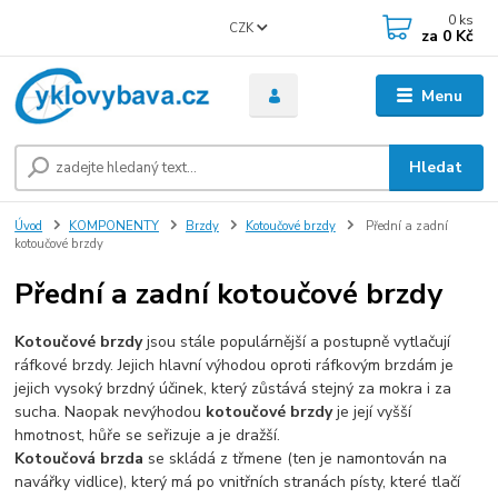
0
ks
CZK
za
0 Kč
Menu
Hledat
Úvod
KOMPONENTY
Brzdy
Kotoučové brzdy
Přední a zadní
kotoučové brzdy
Přední a zadní kotoučové brzdy
Kotoučové brzdy
jsou stále populárnější a postupně vytlačují
ráfkové brzdy. Jejich hlavní výhodou oproti ráfkovým brzdám je
jejich vysoký brzdný účinek, který zůstává stejný za mokra i za
sucha. Naopak nevýhodou
kotoučové brzdy
je její vyšší
hmotnost, hůře se seřizuje a je dražší.
Kotoučová brzda
se skládá z třmene (ten je namontován na
navářky vidlice), který má po vnitřních stranách písty, které tlačí