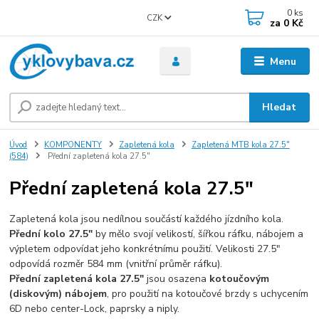
0
ks
CZK
za
0 Kč
Menu
Hledat
Úvod
KOMPONENTY
Zapletená kola
Zapletená MTB kola 27.5"
(584)
Přední zapletená kola 27.5"
Přední zapletená kola 27.5"
Zapletená kola jsou nedílnou součástí každého jízdního kola.
Přední kolo 27.5"
by mělo svojí velikostí, šířkou ráfku, nábojem a
výpletem odpovídat jeho konkrétnímu použití. Velikosti 27.5"
odpovídá rozměr 584 mm (vnitřní průměr ráfku).
Přední zapletená kola 27.5"
jsou osazena
kotoučovým
(diskovým) nábojem
, pro použití na kotoučové brzdy s uchycením
6D nebo center-Lock, paprsky a niply.