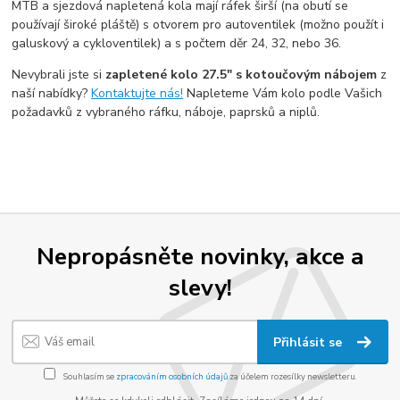
MTB a sjezdová napletená kola mají ráfek širší (na obutí se
používají široké pláště) s otvorem pro autoventilek (možno použít i
galuskový a cykloventilek) a s počtem děr 24, 32, nebo 36.
Nevybrali jste si
zapletené kolo 27.5" s kotoučovým nábojem
z
naší nabídky?
Kontaktujte nás!
Napleteme Vám kolo podle Vašich
požadavků z vybraného ráfku, náboje, paprsků a niplů.
Nepropásněte novinky, akce a
slevy!
Přihlásit se
Souhlasím se
zpracováním osobních údajů
za účelem rozesílky newsletteru.