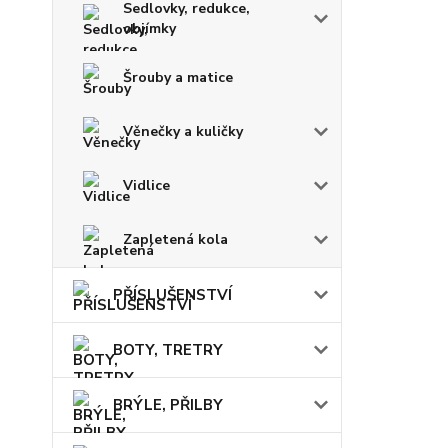
Sedlovky, redukce,
objímky
Šrouby a matice
Věnečky a kuličky
Vidlice
Zapletená kola
PŘÍSLUŠENSTVÍ
BOTY, TRETRY
BRÝLE, PŘILBY