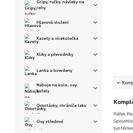
Gripy, ručky, návleky na
rohy
Hlavová složení
Kazety a vícekolečka
Kliky a převodníky
Lanka a bowdeny
Kompl
Náboje na kolo, osy,
kužely
Komple
Omotávky, chrániče laku
Ráfek Re
Spolehliv
Osy středové
systéme