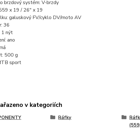
ro brzdový systém: V-brzdy
559 x 19 / 26" x 19
ilku: galuskový FV/cyklo DV/moto AV
r: 36
 1 nýt
ní: ano
rná
: 500 g
 MTB sport
zařazeno v kategoriích
PONENTY
Ráfky
Ráfk
(559