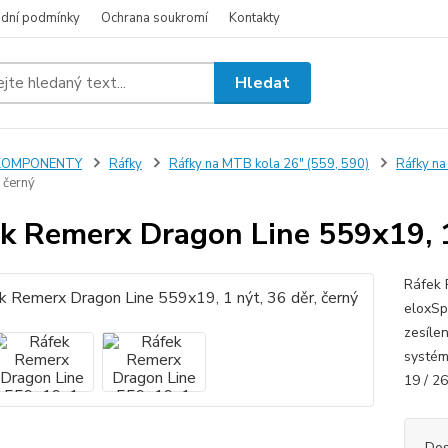
dní podmínky
Ochrana soukromí
Kontakty
Hledat
KOMPONENTY
Ráfky
Ráfky na MTB kola 26" (559, 590)
Ráfky na
, černý
k Remerx Dragon Line 559x19, 1 
Ráfek 
eloxSp
zesíle
systém
19 / 26
Dos