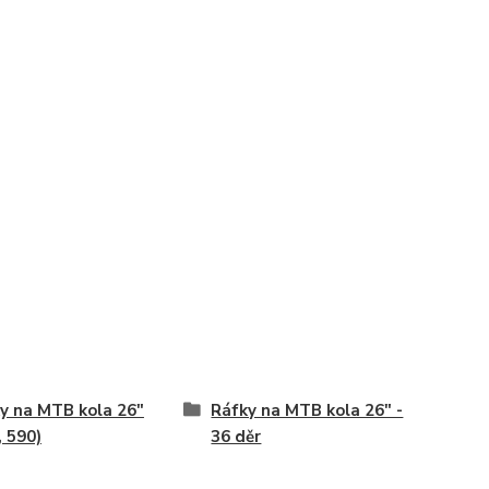
y na MTB kola 26"
Ráfky na MTB kola 26" -
, 590)
36 děr