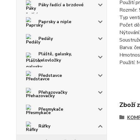
Použití p
Páky řadící a brzdové
Rozměr: 
Typ vent
Paprsky a niple
Počet dě
Nýtování:
Pedály
Soustruže
Barva: če
Pláště, galusky,
Hmotnost
velovložky
Použití:
Představce
Přehazovačky
Zboží 
Přesmykače
KOM
Ráfky