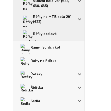
silniční kola 28" (622,
630, 635)
Ráfky na MTB kola 29"
(622)
Ráfky ocelové
Rámy jízdních kol
Rohy na řidítka
Řetězy
Řidítka
Sedla