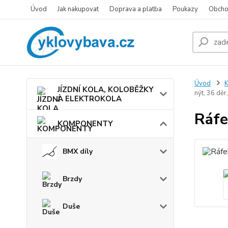
Úvod
Jak nakupovat
Doprava a platba
Poukazy
Obcho
Úvod
JÍZDNÍ KOLA, KOLOBĚŽKY
nýt, 36 děr
A ELEKTROKOLA
Ráfe
KOMPONENTY
BMX díly
Brzdy
Duše