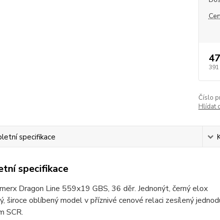
Cen
47
391
Číslo p
Hlídat 
etní specifikace
tní specifikace
merx Dragon Line 559x19 GBS, 36 děr. Jednonýt, černý elox
ý, široce oblíbený model v příznivé cenové relaci zesílený jed
m SCR.