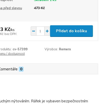
a před slevou
473 Kč
3 Kč
/
ks
Přidat do košíku
 Kč
bez DPH
roduktu:
cv-57399
Výrobce:
Remerx
cenu / dostupnost
Komentáře
0
noduchým nýtováním. Ráfek je vybaven bezpečnostním