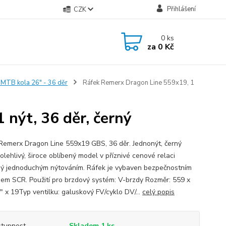
Přihlášení
CZK
0
ks
za
0 Kč
 MTB kola 26" - 36 děr
Ráfek Remerx Dragon Line 559x19, 1
nýt, 36 děr, černý
Remerx Dragon Line 559x19 GBS, 36 děr. Jednonýt, černý
olehlivý, široce oblíbený model v příznivé cenové relaci
ný jednoduchým nýtováním. Ráfek je vybaven bezpečnostním
em SCR. Použití pro brzdový systém: V-brzdy Rozměr: 559 x
" x 19Typ ventilku: galuskový FV/cyklo DV/...
celý popis
tupnost
Skladem 1 ks