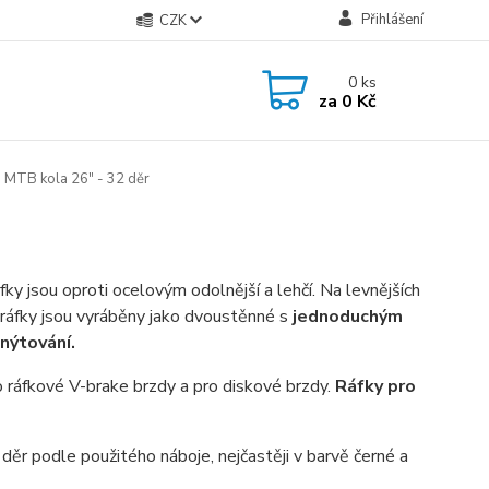
Přihlášení
CZK
0
ks
za
0 Kč
 MTB kola 26" - 32 děr
ráfky jsou oproti ocelovým odolnější a lehčí. Na levnějších
í ráfky jsou vyráběny jako dvoustěnné s
jednoduchým
 nýtování.
 ráfkové V-brake brzdy a pro diskové brzdy.
Ráfky pro
děr podle použitého náboje, nejčastěji v barvě černé a