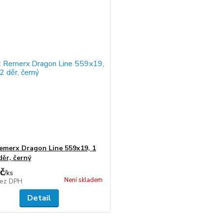
emerx Dragon Line 559x19, 1
děr, černý
č
/
ks
Není skladem
ez DPH
Detail