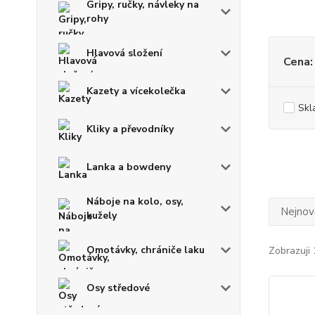
Gripy, ručky, návleky na
rohy
Hlavová složení
Cena:
Kazety a vícekolečka
Skl
Kliky a převodníky
Lanka a bowdeny
Náboje na kolo, osy,
Nejnově
kužely
Omotávky, chrániče laku
Zobrazuji 
Osy středové