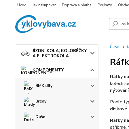
Úvod
Jak nakupovat
Doprava a platba
Poukazy
Obcho
Úvod
JÍZDNÍ KOLA, KOLOBĚŽKY
A ELEKTROKOLA
Ráfk
KOMPONENTY
Ráfky na
kolech se
BMX díly
nýtován
Brzdy
Podle typ
diskové 
Duše
Ráfky na
stříbrné.