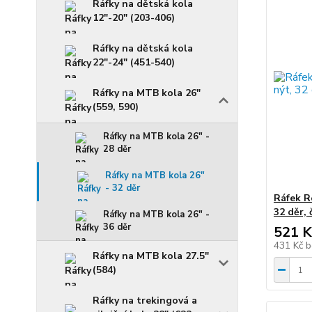
Ráfky na dětská kola
12"-20" (203-406)
Ráfky na dětská kola
22"-24" (451-540)
Ráfky na MTB kola 26"
(559, 590)
Ráfky na MTB kola 26" -
28 děr
Ráfky na MTB kola 26"
- 32 děr
Ráfek R
32 děr, 
Ráfky na MTB kola 26" -
36 děr
521 K
431 Kč
b
Ráfky na MTB kola 27.5"
(584)
Ráfky na trekingová a