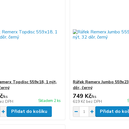
emerx Topdisc 559x18, 1 nýt,
Ráfek Remerx Jumbo 559x23,
černý
děr, černý
č
749 Kč
/
ks
/
ks
Skladem 2 ks
ez DPH
619 Kč
bez DPH
Přidat do košíku
Přidat do ko