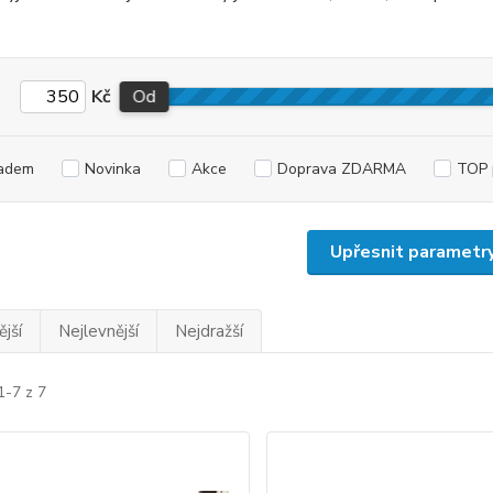
Kč
Od
adem
Novinka
Akce
Doprava ZDARMA
TOP 
Upřesnit parametr
jší
Nejlevnější
Nejdražší
1-7 z 7