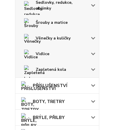
Sedlovky, redukce,
objímky
Šrouby a matice
Věnečky a kuličky
Vidlice
Zapletená kola
PŘÍSLUŠENSTVÍ
BOTY, TRETRY
BRÝLE, PŘILBY