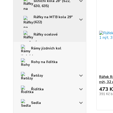
silniční kola 28" (622,
630, 635)
Ráfky na MTB kola 29"
(622)
Ráfky ocelové
Rámy jízdních kol
Rohy na řidítka
Řetězy
Ráfek R
nýt, 32 
473 K
Řidítka
391 Kč
b
Sedla