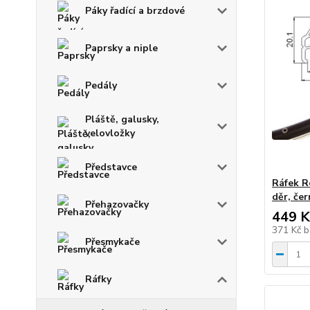
Páky řadící a brzdové
Paprsky a niple
Pedály
Pláště, galusky,
velovložky
Představce
Ráfek R
děr, čer
Přehazovačky
449 K
371 Kč
b
Přesmykače
Ráfky