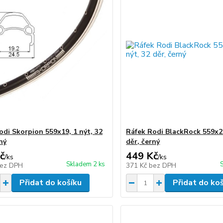
odi Skorpion 559x19, 1 nýt, 32
Ráfek Rodi BlackRock 559x21
ný
děr, černý
č
449 Kč
/
ks
/
ks
Skladem 2 ks
ez DPH
371 Kč
bez DPH
Přidat do košíku
Přidat do ko