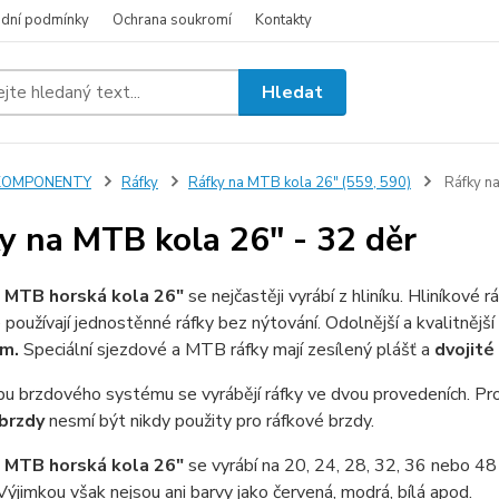
dní podmínky
Ochrana soukromí
Kontakty
Hledat
KOMPONENTY
Ráfky
Ráfky na MTB kola 26" (559, 590)
Ráfky na
y na MTB kola 26" - 32 děr
 MTB horská kola 26"
se nejčastěji vyrábí z hliníku. Hliníkové 
 používají jednostěnné ráfky bez nýtování. Odolnější a kvalitnějš
ím.
Speciální sjezdové a MTB ráfky mají zesílený plášť a
dvojité
u brzdového systému se vyrábějí ráfky ve dvou provedeních. Pro
brzdy
nesmí být nikdy použity pro ráfkové brzdy.
 MTB horská kola 26"
se vyrábí na 20, 24, 28, 32, 36 nebo 48 
 Výjimkou však nejsou ani barvy jako červená, modrá, bílá apod.