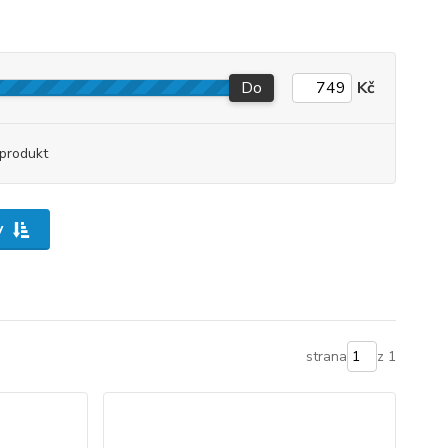
Do
Kč
produkt
y
strana
z 1