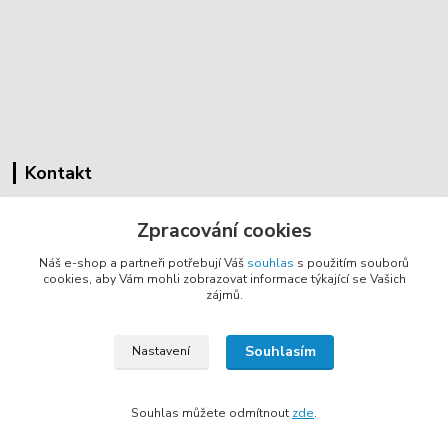
Kontakt
Cyklovybava.cz
Zpracování cookies
Zákostelí 83
Náš e-shop a partneři potřebují Váš
souhlas
s použitím souborů
783 44 Náměšť na Hané
cookies, aby Vám mohli zobrazovat informace týkající se Vašich
zájmů.
info@cyklovybava.cz
Souhlasím
Nastavení
Souhlas můžete odmítnout
zde
.
Vytvořeno na
Eshop-rychle.cz