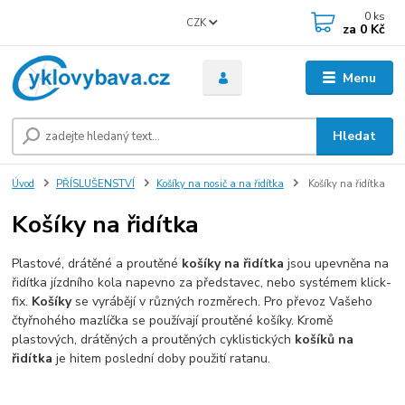
0
ks
CZK
za
0 Kč
Menu
Hledat
Úvod
PŘÍSLUŠENSTVÍ
Košíky na nosič a na řidítka
Košíky na řidítka
Košíky na řidítka
Plastové, drátěné a proutěné
košíky na řidítka
jsou upevněna na
řidítka jízdního kola napevno za představec, nebo systémem klick-
fix.
Košíky
se vyrábějí v různých rozměrech. Pro převoz Vašeho
čtyřnohého mazlíčka se používají proutěné košíky. Kromě
plastových, drátěných a proutěných cyklistických
košíků na
řidítka
je hitem poslední doby použití ratanu.