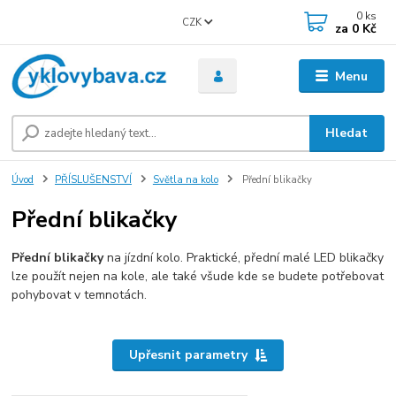
0
ks
CZK
za
0 Kč
Menu
Hledat
Úvod
PŘÍSLUŠENSTVÍ
Světla na kolo
Přední blikačky
Přední blikačky
Přední blikačky
na jízdní kolo. Praktické, přední malé LED blikačky
lze použít nejen na kole, ale také všude kde se budete potřebovat
pohybovat v temnotách.
Upřesnit parametry