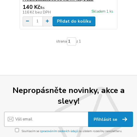
140 Kč
/
ks
Skladem 1 ks
116 Kč
bez DPH
Přidat do košíku
strana
z 1
Nepropásněte novinky, akce a
slevy!
Přihlásit se
Souhlasím se
zpracováním osobních údajů
za účelem rozesílky newsletteru.