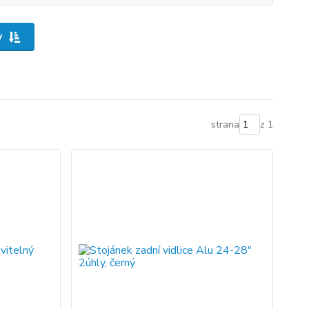
y
strana
z 1