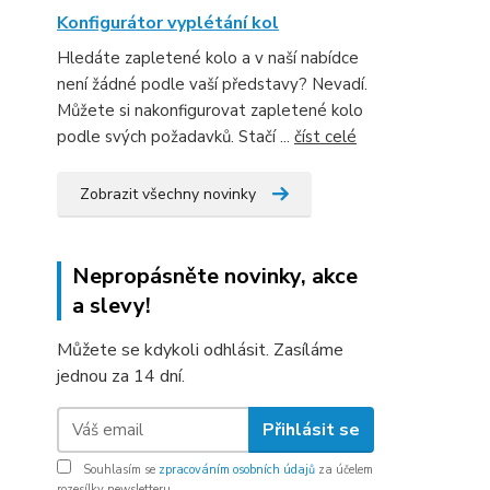
Konfigurátor vyplétání kol
Hledáte zapletené kolo a v naší nabídce
není žádné podle vaší představy? Nevadí.
Můžete si nakonfigurovat zapletené kolo
podle svých požadavků. Stačí ...
číst celé
Zobrazit všechny novinky
Nepropásněte novinky, akce
a slevy!
Můžete se kdykoli odhlásit. Zasíláme
jednou za 14 dní.
Přihlásit se
Souhlasím se
zpracováním osobních údajů
za účelem
rozesílky newsletteru.