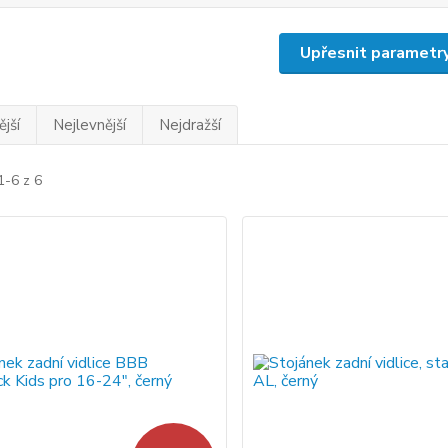
Upřesnit parametr
jší
Nejlevnější
Nejdražší
1-6 z 6