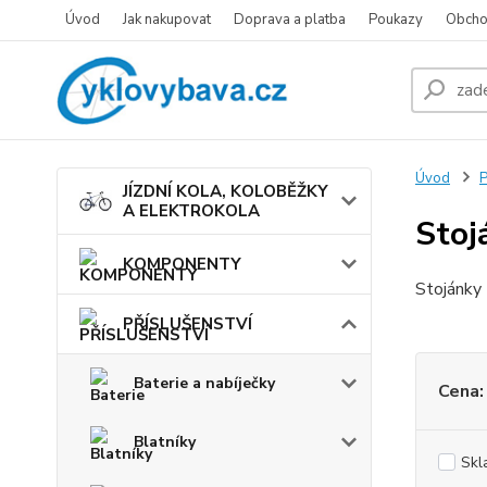
Úvod
Jak nakupovat
Doprava a platba
Poukazy
Obcho
Úvod
JÍZDNÍ KOLA, KOLOBĚŽKY
A ELEKTROKOLA
Stoj
KOMPONENTY
Stojánky 
PŘÍSLUŠENSTVÍ
Baterie a nabíječky
Cena:
Blatníky
Skl