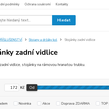
dní podmínky
Ochrana soukromí
Kontakty
Hledat
PŘÍSLUŠENSTVÍ
Stojany a držáky kol
Stojánky zadní vidlice
ánky zadní vidlice
zadní vidlice, stojánky na rámovou hranatou trubku.
Kč
Od
adem
Novinka
Akce
Doprava ZDARMA
TOP 