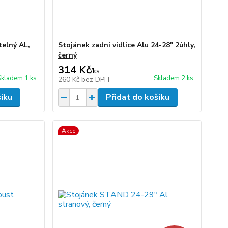
telný AL,
Stojánek zadní vidlice Alu 24-28" 2úhly,
černý
314 Kč
/
ks
Skladem 1 ks
Skladem 2 ks
260 Kč
bez DPH
šíku
Přidat do košíku
Akce