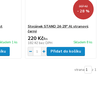
307 Kč
- 28 %
st
Stojánek STAND 24-29" Al stranový,
černý
220 Kč
/
ks
Skladem 1 ks
Skladem 8 ks
182 Kč
bez DPH
šíku
Přidat do košíku
strana
z 1