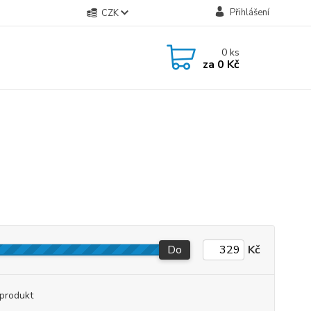
Přihlášení
CZK
0
ks
za
0 Kč
Do
Kč
produkt