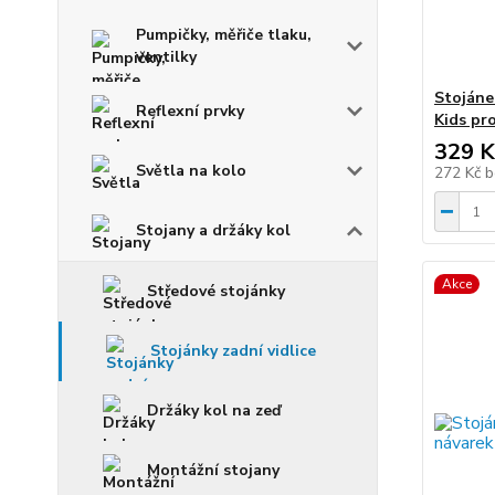
Pumpičky, měřiče tlaku,
ventilky
Stojáne
Reflexní prvky
Kids pro
329 K
Světla na kolo
272 Kč
b
Stojany a držáky kol
Akce
Středové stojánky
Stojánky zadní vidlice
Držáky kol na zeď
Montážní stojany