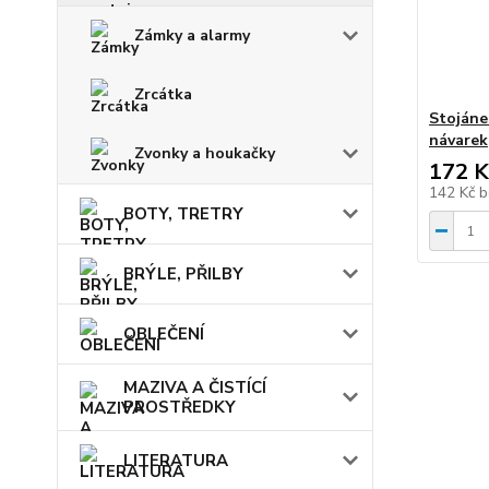
Zámky a alarmy
Zrcátka
Stojánek
návarek
Zvonky a houkačky
172 K
142 Kč
b
BOTY, TRETRY
BRÝLE, PŘILBY
OBLEČENÍ
MAZIVA A ČISTÍCÍ
PROSTŘEDKY
LITERATURA