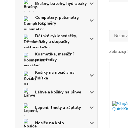
Brašny, batohy, hydrapaky
Computery, pulsmetry,
krokoměry
Nejnově
Dětské cyklosedačky,
mřížky a stupačky
Zobrazuji 
Kosmetika, masážní
prostředky
Košíky na nosič a na
řidítka
Láhve a košíky na láhve
Lepení, tmely a záplaty
Nosiče na kolo