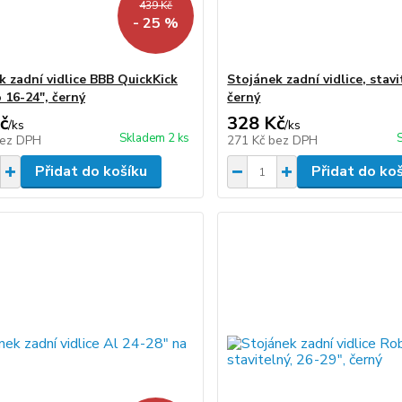
439 Kč
- 25 %
k zadní vidlice BBB QuickKick
Stojánek zadní vidlice, stavi
 16-24", černý
černý
č
328 Kč
/
ks
/
ks
Skladem 2 ks
ez DPH
271 Kč
bez DPH
Přidat do košíku
Přidat do ko