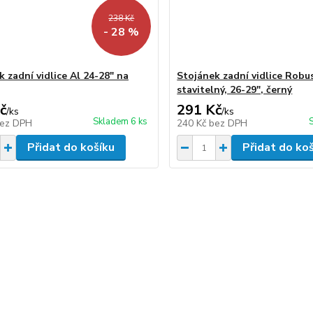
238 Kč
- 28 %
 zadní vidlice Al 24-28" na
Stojánek zadní vidlice Robu
stavitelný, 26-29", černý
č
291 Kč
/
ks
/
ks
Skladem 6 ks
ez DPH
240 Kč
bez DPH
Přidat do košíku
Přidat do ko