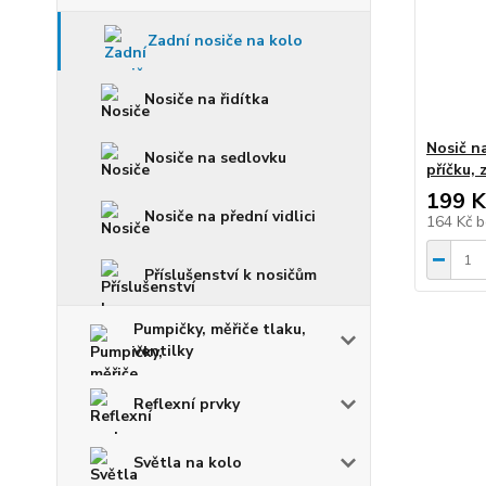
Zadní nosiče na kolo
Nosiče na řidítka
Nosič n
Nosiče na sedlovku
příčku, 
199 K
Nosiče na přední vidlici
164 Kč
b
Příslušenství k nosičům
Pumpičky, měřiče tlaku,
ventilky
Reflexní prvky
Světla na kolo