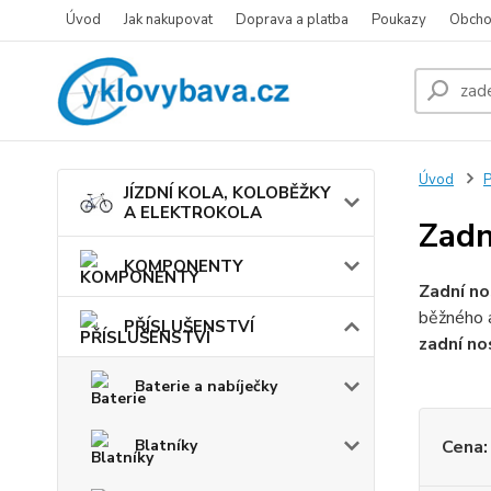
Úvod
Jak nakupovat
Doprava a platba
Poukazy
Obcho
Úvod
JÍZDNÍ KOLA, KOLOBĚŽKY
A ELEKTROKOLA
Zadn
KOMPONENTY
Zadní no
běžného a
PŘÍSLUŠENSTVÍ
zadní no
Baterie a nabíječky
Blatníky
Cena: