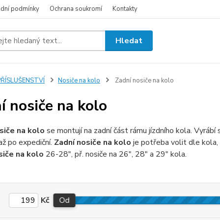
dní podmínky
Ochrana soukromí
Kontakty
Hledat
PŘÍSLUŠENSTVÍ
Nosiče na kolo
Zadní nosiče na kolo
í nosiče na kolo
siče na kolo
se montují na zadní část rámu jízdního kola. Vyrábí se
ž po expediční.
Zadní nosiče na kolo
je potřeba volit dle kola,
siče na kolo
26-28", př. nosiče na 26", 28" a 29" kola.
Kč
Od