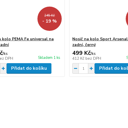
245 Kč
- 19 %
a kolo PEMA Fe universal na
Nosič na kolo Sport Arsenal
zadní
zadní, černý
č
499 Kč
/
ks
/
ks
Skladem 1 ks
ez DPH
412 Kč
bez DPH
Přidat do košíku
Přidat do ko