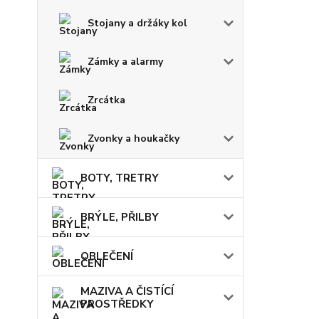
Stojany a držáky kol
Zámky a alarmy
Zrcátka
Zvonky a houkačky
BOTY, TRETRY
BRÝLE, PŘILBY
OBLEČENÍ
MAZIVA A ČISTÍCÍ
PROSTŘEDKY