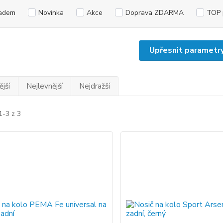
adem
Novinka
Akce
Doprava ZDARMA
TOP 
Upřesnit parametr
jší
Nejlevnější
Nejdražší
1-3 z 3