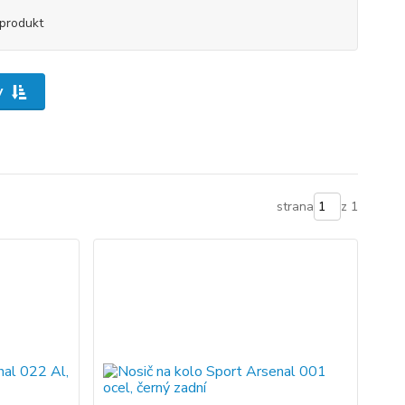
produkt
y
strana
z 1