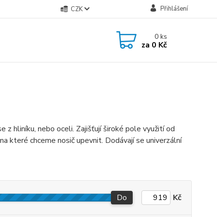
Přihlášení
CZK
0
ks
za
0 Kč
 z hliníku, nebo oceli. Zajišťují široké pole využití od
 na které chceme nosič upevnit. Dodávají se univerzální
Do
Kč