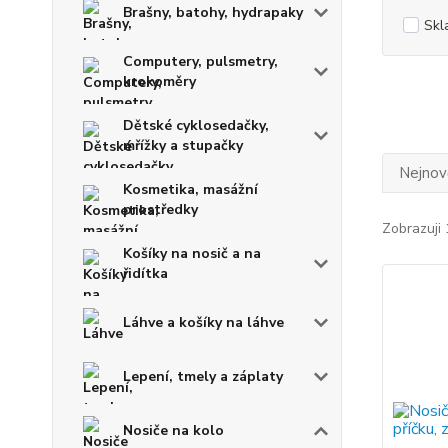
Brašny, batohy, hydrapaky
Skl
Computery, pulsmetry,
krokoměry
Dětské cyklosedačky,
mřížky a stupačky
Nejnově
Kosmetika, masážní
prostředky
Zobrazuji 
Košíky na nosič a na
řidítka
Láhve a košíky na láhve
Lepení, tmely a záplaty
Nosiče na kolo