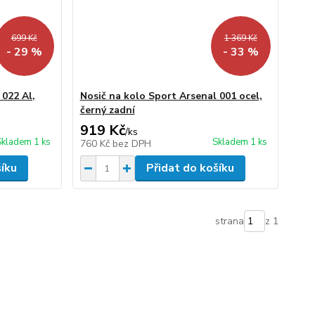
699 Kč
1 369 Kč
- 29 %
- 33 %
 022 Al,
Nosič na kolo Sport Arsenal 001 ocel,
černý zadní
919 Kč
/
ks
Skladem 1 ks
Skladem 1 ks
760 Kč
bez DPH
šíku
Přidat do košíku
strana
z 1